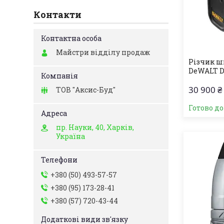
Контакти
Майстри відділу продаж
Різчик ш
DeWALT DC
30 900 ₴
ТОВ "Аксис-Буд"
Готово д
пр. Науки, 40, Харків,
Україна
+380 (50) 493-57-57
+380 (95) 173-28-41
+380 (57) 720-43-44