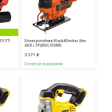
TO YT-
Електролобзик Black&Decker (без
АКБ і ЗУ)(BDCJS18N)
3 571 ₴
Готово до відправки