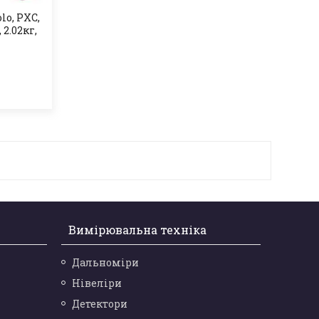
lo, PXC,
 2.02кг,
Вимірювальна техніка
Дальноміри
Нівеліри
Детектори