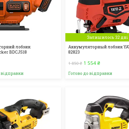
Залишилось 32 дні
орний лобзик
Аккумуляторный лобзик YA
cker BDCJS18
82823
1 554 ₴
1 850 ₴
о відправки
Готово до відправки