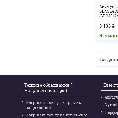
Акумуля
BLACK&DE
(BDCJS12
3 185 ₴
Немає в 
Теплове обладнання (
Елект
Нагрівачі повітря )
Акуму
Нагрівачі повітря з прямим
Кутов
нагріванням
Перфо
Нагрівачі повітря з непрямим