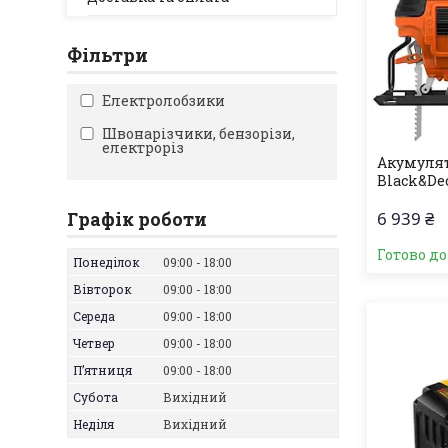
Фільтри
Електролобзики
Швонарізчики, бензорізи,
електроріз
Акумулят
Black&De
Графік роботи
6 939 ₴
Готово д
Понеділок
09:00
18:00
Вівторок
09:00
18:00
Середа
09:00
18:00
Четвер
09:00
18:00
Пʼятниця
09:00
18:00
Субота
Вихідний
Неділя
Вихідний