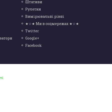
Штативи
Рулетки
Вимірювальні рівні
★☆★ Ми в соцмережах ★☆★
Twitter
ватори
Google+
Facebook
ті