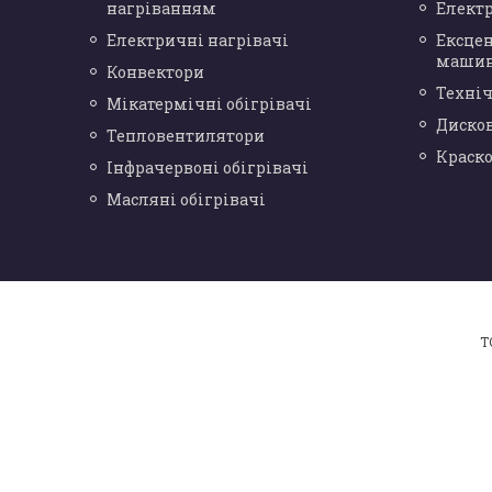
нагріванням
Елект
Електричні нагрівачі
Ексце
маши
Конвектори
Техніч
Мікатермічні обігрівачі
Диско
Тепловентилятори
Краск
Інфрачервоні обігрівачі
Масляні обігрівачі