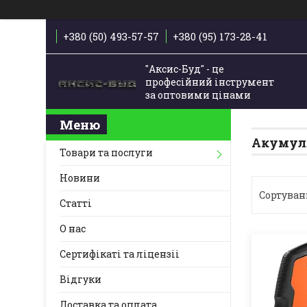
+380 (50) 493-57-57
+380 (95) 173-28-41
"Аксис-Буд" - це
професійний інструмент
за оптовими цінами
Акумуля
Товари та послуги
Новини
Статті
О нас
Сертифікаті та ліцензіі
Відгуки
Доставка та оплата