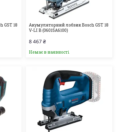
h GST 18
Акумуляторний лобзик Bosch GST 18
V-LI B (06015A6100)
8 467 ₴
Немає в наявності