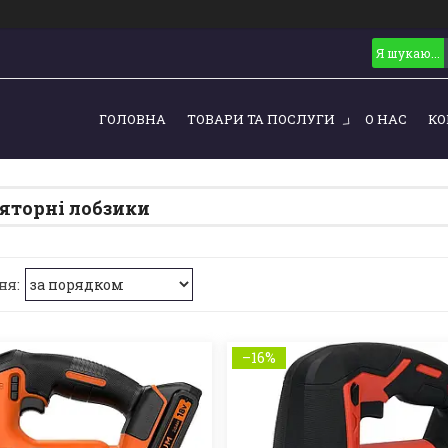
ГОЛОВНА
ТОВАРИ ТА ПОСЛУГИ
О НАС
КО
торні лобзики
–16%