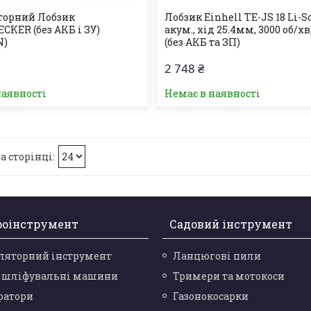
торний Лобзик
Лобзик Einhell TE-JS 18 Li-So
CKER (без АКБ і ЗУ)
акум., хід 25.4мм, 3000 об/хв,
N)
(без АКБ та ЗП)
2 748 ₴
наявності
Немає в наявності
роінструмент
Садовий інструмент
ляторний інструмент
Ланцюгові пили
і шліфувальні машини
Тримери та мотокоси
ратори
Газонокосарки