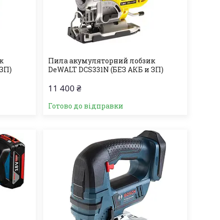
к
Пила акумуляторний лобзик
 ЗП)
DeWALT DCS331N (БЕЗ АКБ и ЗП)
11 400 ₴
Готово до відправки