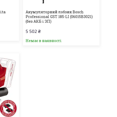
ita
Акумуляторний лобзик Bosch
Professional GST 185-LI (06015B3021)
(без АКБ і ЗП)
5 502 ₴
Немає в наявності