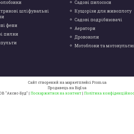
ролобзики
Садові пилососи
нтрикові шліфувальні
Кущорізи для живоплоту
ни
Садові подрібнювачі
ні фени
Аератори
ві пилки
Дровоколи
опульти
Мотоблоки та мотокульти
Сайт створений на маркетплейсі
Prom.ua
Продавець на Bigl.ua
ТОВ "Аксис-Буд" |
Поскаржитися на контент
|
Політика конфіденційнос