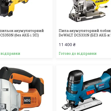
пильок акумуляторний
Пила акумуляторний лобзи
S350N (без АКБ і ЗП)
DeWALT DCS331N (БЕЗ АКБ и
11 400 ₴
о відправки
Готово до відправки