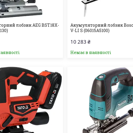
орний лобзик AEG BST18X-
Акумуляторний лобзик Bosc
130)
V-LI S (06015A5100)
10 283 ₴
наявності
Немає в наявності