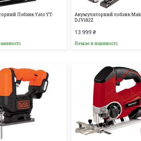
орний Лобзик Yato YT-
Акумуляторний лобзик Mak
DJV182Z
13 999 ₴
наявності
Немає в наявності