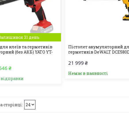
Залишився 31 день
 для клеїв та герметиків
Пістолет акумуляторний д
орний (без АКБ) YATO YT-
герметиків DeWALT DCE580
21 999 ₴
646 ₴
Немає в наявності
о відправки