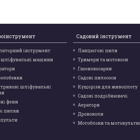
роінструмент
Садовий інструмент
ляторний інструмент
Ланцюгові пили
і шліфувальні машини
Тримери та мотокоси
ратори
Газонокосарки
ролобзики
Садові пилососи
нтрикові шліфувальні
Кущорізи для живоплоту
ни
Садові подрібнювачі
ні фени
Аератори
ві пилки
Дровоколи
опульти
Мотоблоки та мотокульти