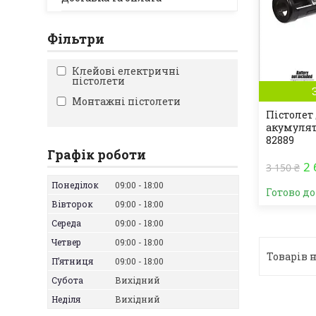
Фільтри
Клейові електричні
пістолети
Монтажні пістолети
Пістолет
акумулят
82889
Графік роботи
2 
3 150 ₴
Понеділок
09:00
18:00
Готово д
Вівторок
09:00
18:00
Середа
09:00
18:00
Четвер
09:00
18:00
Пʼятниця
09:00
18:00
Субота
Вихідний
Неділя
Вихідний