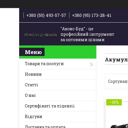
+380 (50) 493-57-57
+380 (95) 173-28-41
"Аксис-Буд" - це
професійний інструмент
за оптовими цінами
Акумуля
Товари та послуги
Новини
Статті
О нас
–16%
Сертифікаті та ліцензіі
Відгуки
Доставка та оплата