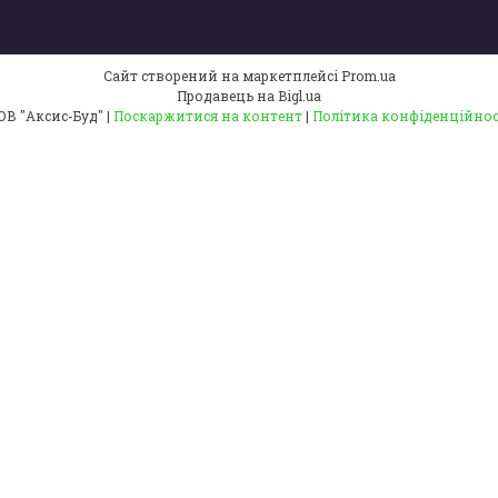
Сайт створений на маркетплейсі
Prom.ua
Продавець на Bigl.ua
ТОВ "Аксис-Буд" |
Поскаржитися на контент
|
Політика конфіденційнос