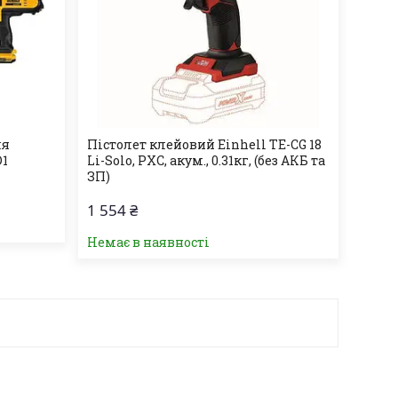
ля
Пістолет клейовий Einhell TE-CG 18
D1
Li-Solo, PXC, акум., 0.31кг, (без АКБ та
ЗП)
1 554 ₴
Немає в наявності