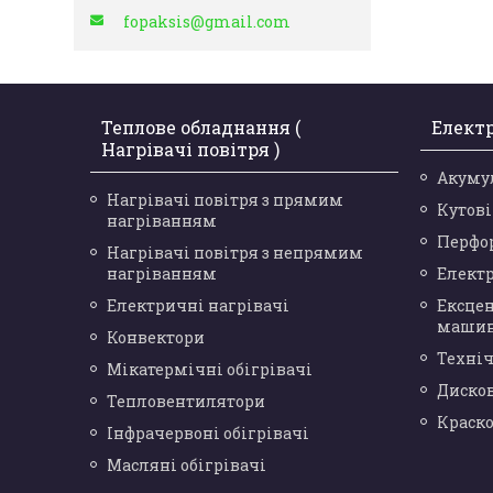
fopaksis@gmail.com
Теплове обладнання (
Елект
Нагрівачі повітря )
Акуму
Нагрівачі повітря з прямим
Кутов
нагріванням
Перфо
Нагрівачі повітря з непрямим
нагріванням
Елект
Електричні нагрівачі
Ексце
маши
Конвектори
Техніч
Мікатермічні обігрівачі
Диско
Тепловентилятори
Краск
Інфрачервоні обігрівачі
Масляні обігрівачі