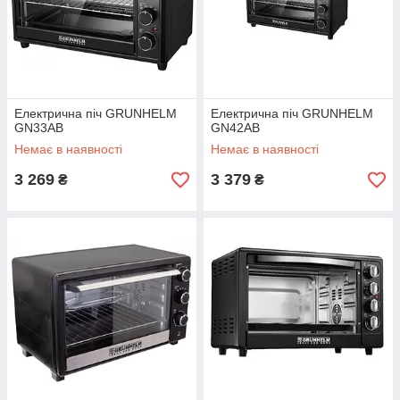
Електрична піч GRUNHELM
Електрична піч GRUNHELM
GN33AВ
GN42AВ
Немає в наявності
Немає в наявності
3 269
3 379
₴
₴