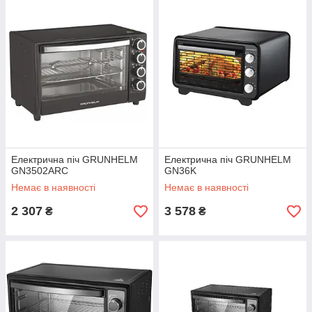
Електрична піч GRUNHELM
Електрична піч GRUNHELM
GN3502ARC
GN36K
Немає в наявності
Немає в наявності
2 307
3 578
₴
₴