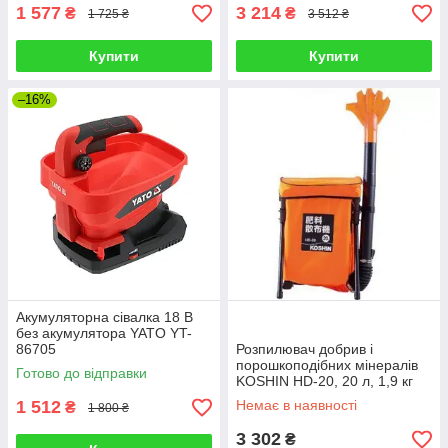
1 577
3 214
₴
₴
1 725 ₴
3 512 ₴
Купити
Купити
–16%
Акумуляторна сівалка 18 В
без акумулятора YATO YT-
86705
Розпилювач добрив і
порошкоподібних мінералів
Готово до відправки
KOSHIN HD-20, 20 л, 1,9 кг
(458830)
1 512
Немає в наявності
₴
1 800 ₴
3 302
₴