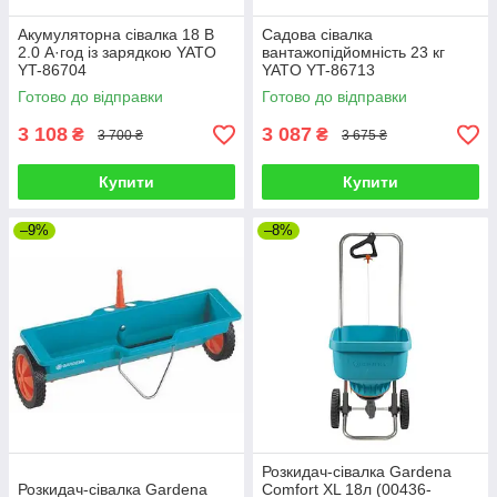
Акумуляторна сівалка 18 В
Садова сівалка
2.0 А·год із зарядкою YATO
вантажопідйомність 23 кг
YT-86704
YATO YT-86713
Готово до відправки
Готово до відправки
3 108
3 087
₴
₴
3 700 ₴
3 675 ₴
Купити
Купити
–9%
–8%
Розкидач-сівалка Gardena
Розкидач-сівалка Gardena
Comfort XL 18л (00436-