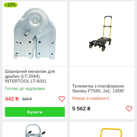
–12%
Шарнірний механізм для
драбин (LT-2044)
INTERTOOL LT-6001
Тележетка з платформою
Готово до відправки
Stanley FT585, 2в1, 135КГ
442
Немає в наявності
₴
500 ₴
5 562
₴
Купити