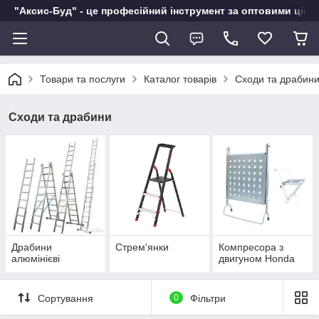
"Аксис-Буд" - це професійний інструмент за оптовими ціна
Товари та послуги
Каталог товарів
Сходи та драбин
Сходи та драбини
Драбини
Стрем'янки
Компресора з
алюмінієві
двигуном Honda
Сортування
0
Фільтри