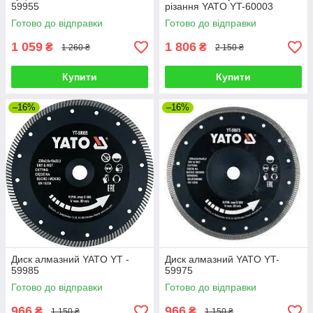
59955
різання YATO YT-60003
Готово до відправки
Готово до відправки
1 059
1 806
₴
₴
1 260 ₴
2 150 ₴
Купити
Купити
–16%
–16%
Диск алмазний YATO YT -
Диск алмазний YATO YT-
59985
59975
Готово до відправки
Готово до відправки
966
966
₴
₴
1 150 ₴
1 150 ₴