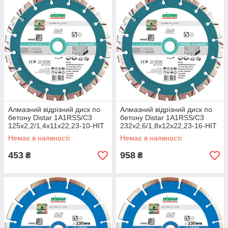
Алмазний відрізний диск по
Алмазний відрізний диск по
бетону Distar 1A1RSS/C3
бетону Distar 1A1RSS/C3
125x2,2/1,4x11x22,23-10-HIT
232x2,6/1,8x12x22,23-16-HIT
Technic Advanced
Technic Advanced
Немає в наявності
Немає в наявності
453
958
₴
₴