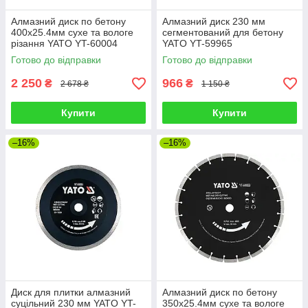
Алмазний диск по бетону
Алмазний диск 230 мм
400х25.4мм сухе та вологе
сегментований для бетону
різання YATO YT-60004
YATO YT-59965
Готово до відправки
Готово до відправки
2 250
966
₴
₴
2 678 ₴
1 150 ₴
Купити
Купити
–16%
–16%
Диск для плитки алмазний
Алмазний диск по бетону
суцільний 230 мм YATO YT-
350х25.4мм сухе та вологе