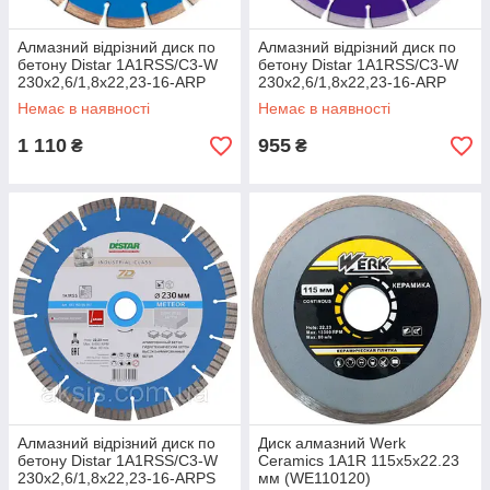
Алмазний відрізний диск по
Алмазний відрізний диск по
бетону Distar 1A1RSS/C3-W
бетону Distar 1A1RSS/C3-W
230x2,6/1,8x22,23-16-ARP
230x2,6/1,8x22,23-16-ARP
38x2,6x8+2 R105 Classic
38x2,6x8+2 R105 Super
Немає в наявності
Немає в наявності
1 110
955
₴
₴
Алмазний відрізний диск по
Диск алмазний Werk
бетону Distar 1A1RSS/C3-W
Ceramics 1A1R 115х5х22.23
230x2,6/1,8x22,23-16-ARPS
мм (WE110120)