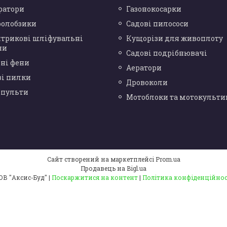
ратори
Газонокосарки
ролобзики
Садові пилососи
нтрикові шліфувальні
Кущорізи для живоплоту
ни
Садові подрібнювачі
ні фени
Аератори
ві пилки
Дровоколи
опульти
Мотоблоки та мотокульти
Сайт створений на маркетплейсі
Prom.ua
Продавець на Bigl.ua
ТОВ "Аксис-Буд" |
Поскаржитися на контент
|
Політика конфіденційнос