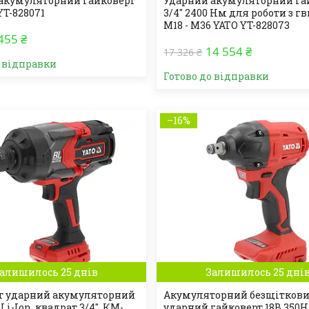
акумуляторний гайковерт
Ударний акумуляторний га
YT-828071
3/4" 2400 Нм для роботи з 
M18 - M36 YATO YT-828073
455 ₴
14 554 ₴
17 326 ₴
о відправки
Готово до відправки
–16%
алишилось 25 днів
Залишилось 25 дні
т ударний акумуляторний
Акумуляторний безщітков
 Li-Ion, квадрат 3/4", КМ-
ударний гайковерт 18В 350