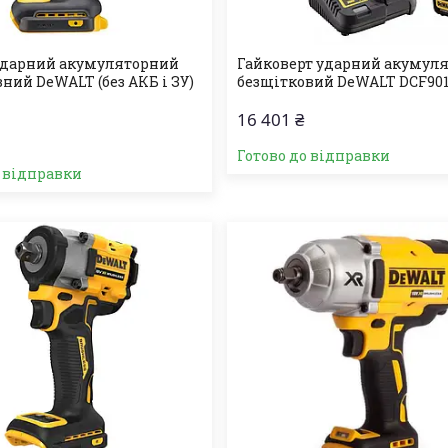
ударний акумуляторний
Гайковерт ударний акумул
ний DeWALT (без АКБ і ЗУ)
безщітковий DeWALT DCF90
16 401 ₴
Готово до відправки
о відправки