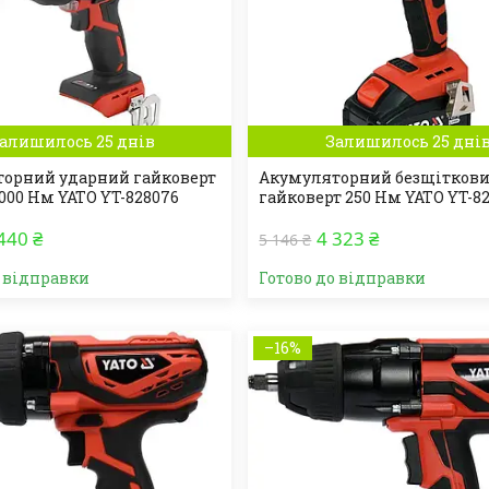
алишилось 25 днів
Залишилось 25 дні
орний ударний гайковерт
Акумуляторний безщітков
 2000 Нм YATO YT-828076
гайковерт 250 Нм YATO YT-8
440 ₴
4 323 ₴
5 146 ₴
о відправки
Готово до відправки
–16%