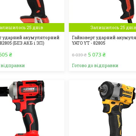
алишилось 25 днів
Залишилось 25 дні
т ударний акумуляторний
Гайковерт ударний акумул
 82805 (БЕЗ АКБ і ЗП)
YATO YT - 82805
605 ₴
5 073 ₴
6 039 ₴
о відправки
Готово до відправки