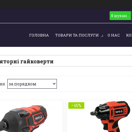
ГОЛОВНА
ТОВАРИ ТА ПОСЛУГИ
О НАС
КО
торні гайковерти
–16%