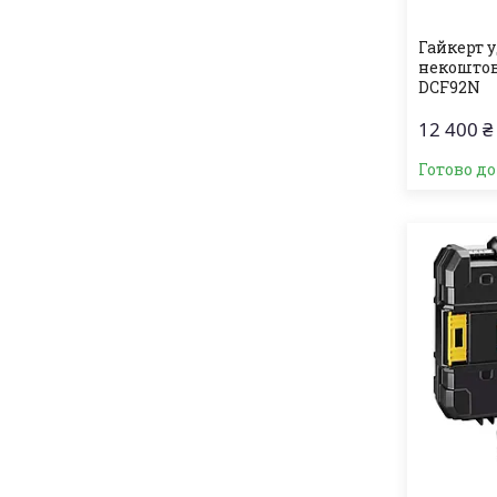
Гайкерт 
некоштов
DCF92N
12 400 ₴
Готово д