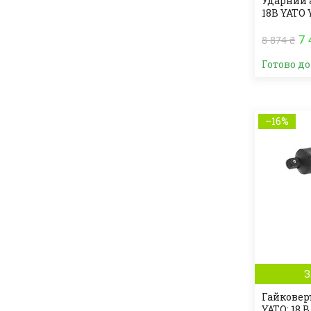
Ударний 
18В YATO 
7 
8 874 ₴
Готово д
–16%
З
Гайковер
YATO: 18 В