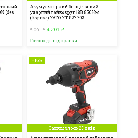
яторний
Акумуляторний безщітковий
N (без
ударний гайкокрут 18В 850Нм
(Корпус) YATO YT-827793
4 201 ₴
5 001 ₴
Готово до відправки
–16%
в
Залишилось 25 днів