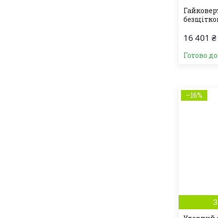
Гайковер
безщітко
16 401 ₴
Готово д
–16%
З