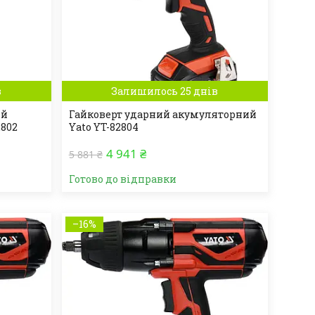
в
Залишилось 25 днів
ий
Гайковерт ударний акумуляторний
2802
Yato YT-82804
4 941 ₴
5 881 ₴
Готово до відправки
–16%