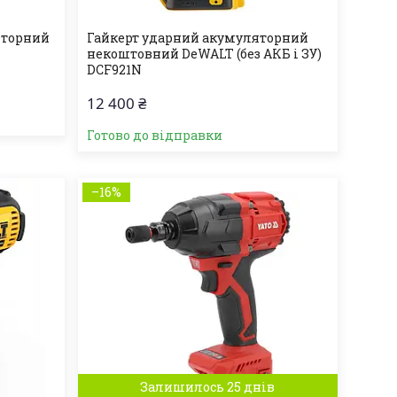
яторний
Гайкерт ударний акумуляторний
некоштовний DeWALT (без АКБ і ЗУ)
DCF921N
12 400 ₴
Готово до відправки
–16%
Залишилось 25 днів