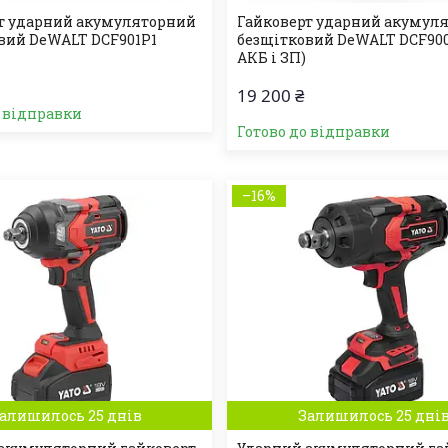
т ударний акумуляторний
Гайковерт ударний акумул
вий DeWALT DCF901P1
безщітковий DeWALT DCF900
АКБ і ЗП)
19 200 ₴
о відправки
Готово до відправки
–16%
алишилось 25 днів
Залишилось 25 дні