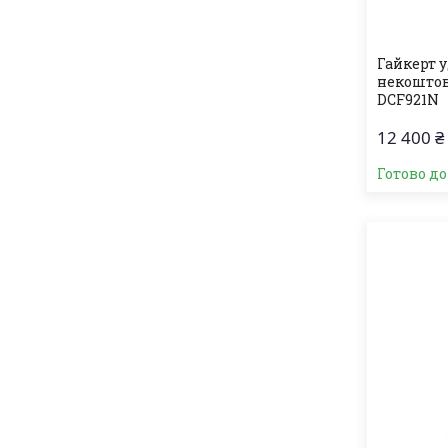
Гайкерт 
некоштов
DCF921N
12 400 ₴
Готово д