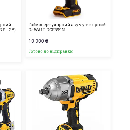
орний
Гайковерт ударний акумуляторний
Б і ЗУ)
DeWALT DCF899N
10 000 ₴
Готово до відправки