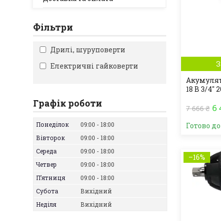
Фільтри
Дрилі, шуруповерти
З
Електричні гайковерти
Акумулят
18 В 3/4"
Графік роботи
6 
7 666 ₴
Понеділок
09:00
18:00
Готово д
Вівторок
09:00
18:00
Середа
09:00
18:00
–16%
Четвер
09:00
18:00
Пʼятниця
09:00
18:00
Субота
Вихідний
Неділя
Вихідний