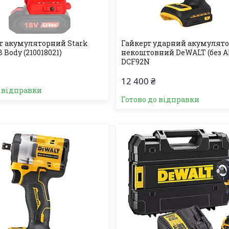
т акумуляторний Stark
Гайкерт ударний акумулят
 Body (210018021)
некоштовний DeWALT (без АК
DCF92N
12 400 ₴
о відправки
Готово до відправки