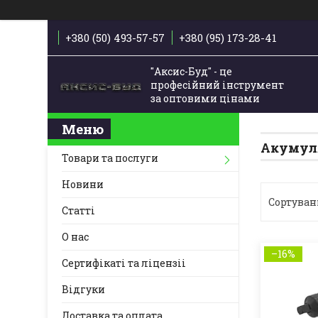
+380 (50) 493-57-57
+380 (95) 173-28-41
"Аксис-Буд" - це
професійний інструмент
за оптовими цінами
Акумуля
Товари та послуги
Новини
Статті
О нас
–16%
Сертифікаті та ліцензіі
Відгуки
Доставка та оплата