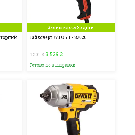
в
Залишилось 25 днів
яторний
Гайковерт YATO YT - 82020
3 529 ₴
4 201 ₴
Готово до відправки