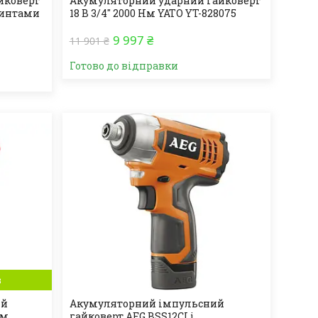
йковерт
Акумуляторний ударний гайковерт
гвинтами
18 В 3/4" 2000 Нм YATO YT-828075
9 997 ₴
11 901 ₴
Готово до відправки
в
ий
Акумуляторний імпульсний
Нм
гайковерт AEG BSS12CLi