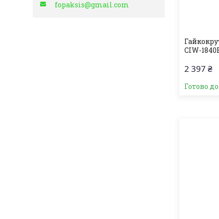
fopaksis@gmail.com
Гайкокру
CIW-1840B
2 397 ₴
Готово д