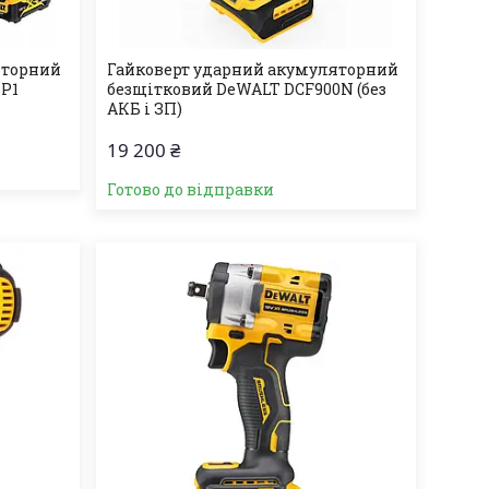
яторний
Гайковерт ударний акумуляторний
1P1
безщітковий DeWALT DCF900N (без
АКБ і ЗП)
19 200 ₴
Готово до відправки