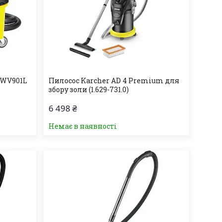
DWV901L
Пилосос Karcher AD 4 Premium для
збору золи (1.629-731.0)
6 498 ₴
Немає в наявності