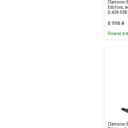
Пилосос K
Edition, 
(1.428-538.
8 998 ₴
Немає в 
Пилосос K