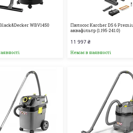
Black&Decker WBV1450
Пилосос Karcher DS 6 Premi
аквафільтр (1.195-241.0)
11 997 ₴
наявності
Немає в наявності