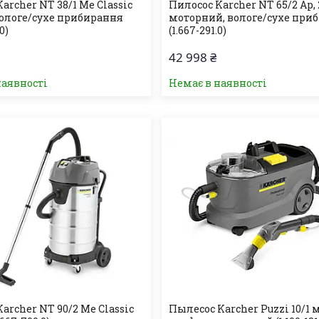
archer NT 38/1 Me Classic
Пилосос Karcher NT 65/2 Ap, 
вологе/сухе прибирання
моторний, вологе/сухе при
0)
(1.667-291.0)
42 998 ₴
наявності
Немає в наявності
archer NT 90/2 Me Classic
Пылесос Karcher Puzzi 10/