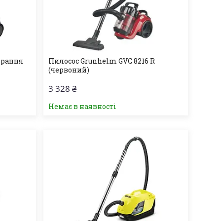
ирання
Пилосос Grunhelm GVC 8216 R
(червоний)
3 328 ₴
Немає в наявності