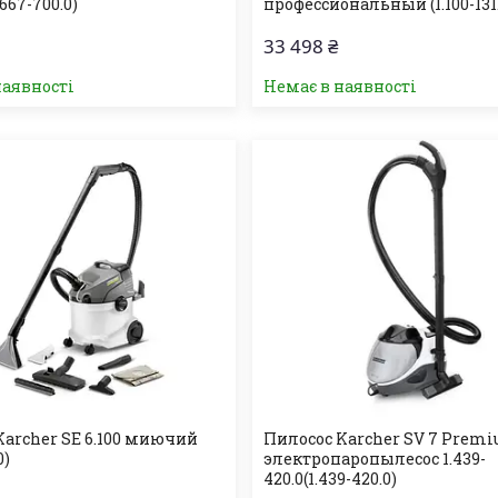
.667-700.0)
профессиональный (1.100-131
33 498 ₴
наявності
Немає в наявності
Karcher SE 6.100 миючий
Пилосос Karcher SV 7 Premi
0)
электропаропылесос 1.439-
420.0(1.439-420.0)