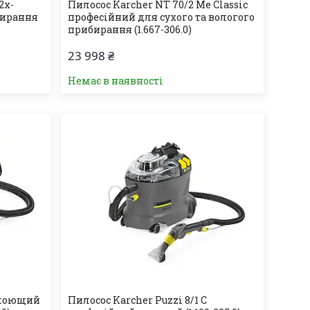
2х-
Пилосос Karcher NT 70/2 Me Classic
бирання
професійний для сухого та вологого
прибирання (1.667-306.0)
23 998 ₴
Немає в наявності
1 моющий
Пилосос Karcher Puzzi 8/1 C