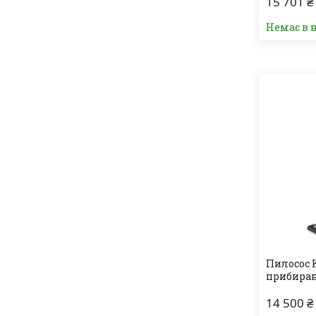
15 701 ₴
Немає в 
Пилосос K
прибиранн
14 500 ₴