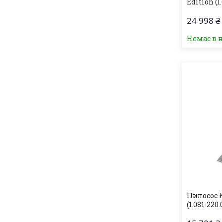
Edition (1
24 998 ₴
Немає в 
Пилосос 
(1.081-220.