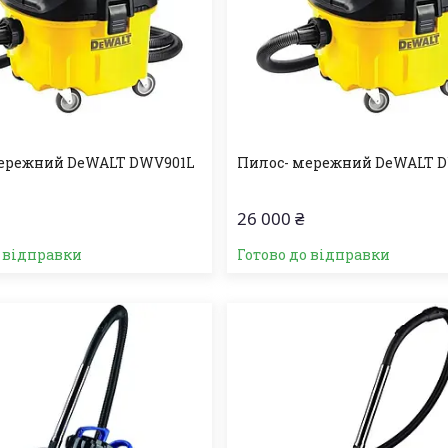
мережний DeWALT DWV901L
Пилос- мережний DeWALT 
26 000 ₴
о відправки
Готово до відправки