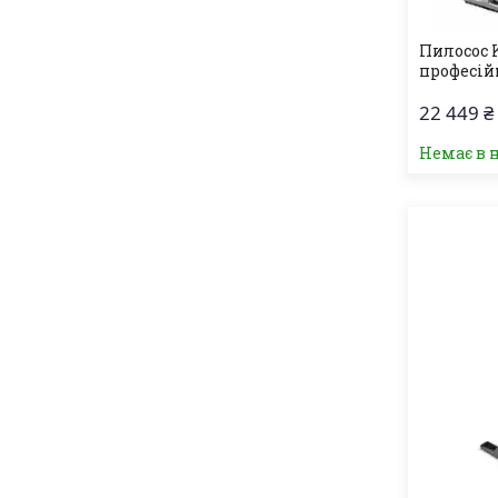
Пилосос K
професійн
22 449 ₴
Немає в 