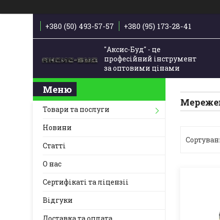
+380 (50) 493-57-57
+380 (95) 173-28-41
"Аксис-Буд" - це
професійний інструмент
за оптовими цінами
Мережев
Товари та послуги
Новини
Статті
О нас
Сертифікаті та ліцензіі
Відгуки
Доставка та оплата