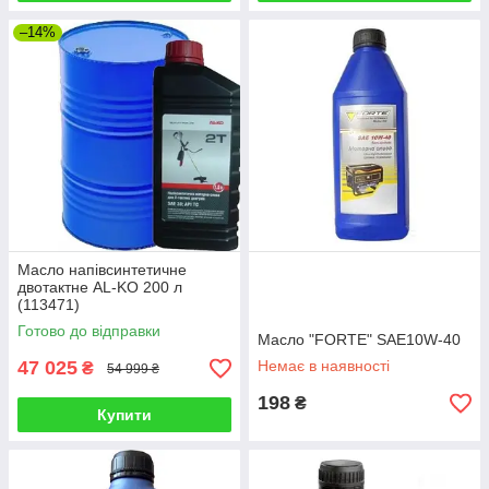
–14%
Масло напівсинтетичне
двотактне AL-KO 200 л
(113471)
Готово до відправки
Масло "FORTE" SAE10W-40
47 025
Немає в наявності
₴
54 999 ₴
198
₴
Купити