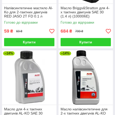
Напівсинтетичне мастило Al-
Масло Briggs&Stratton для 4-
Ko для 2-тактних двигунів
х тактних двигунів SAE 30
RED JASO 2T FD 0.1 л
(1.4 л) (100006E)
113650
Готово до відправки
Готово до відправки
59
684
₴
₴
69 ₴
799 ₴
Купити
Купити
–14%
–14%
Масло для 4-х тактних
Масло напівсинтетичне для
двигунів AL-KO SAE 30
2-х тактних двигунів AL-KO