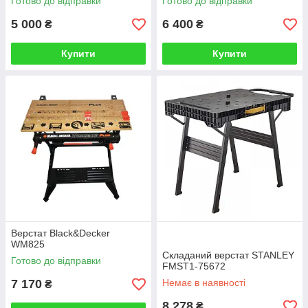
Готово до відправки
Готово до відправки
5 000
6 400
₴
₴
Купити
Купити
Верстат Black&Decker
WM825
Складаний верстат STANLEY
Готово до відправки
FMST1-75672
7 170
Немає в наявності
₴
8 278
₴