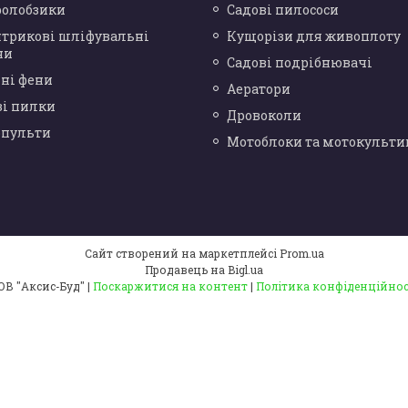
ролобзики
Садові пилососи
нтрикові шліфувальні
Кущорізи для живоплоту
ни
Садові подрібнювачі
ні фени
Аератори
ві пилки
Дровоколи
опульти
Мотоблоки та мотокульти
Сайт створений на маркетплейсі
Prom.ua
Продавець на Bigl.ua
ТОВ "Аксис-Буд" |
Поскаржитися на контент
|
Політика конфіденційнос