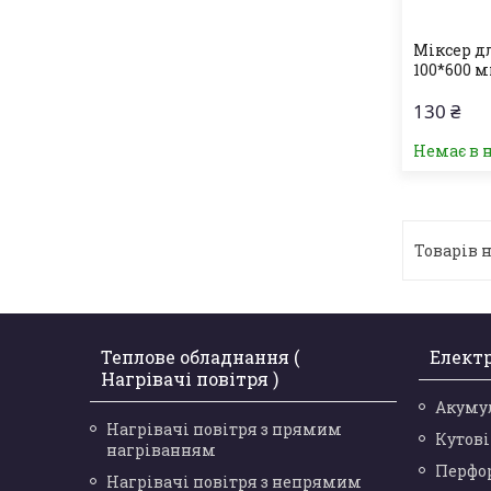
Міксер д
100*600 
130 ₴
Немає в 
Теплове обладнання (
Елект
Нагрівачі повітря )
Акуму
Нагрівачі повітря з прямим
Кутов
нагріванням
Перфо
Нагрівачі повітря з непрямим