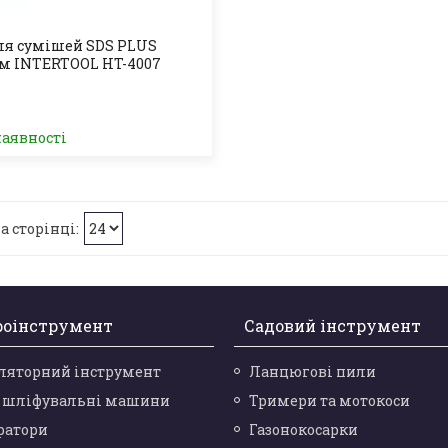
ля сумішей SDS PLUS
мм INTERTOOL HT-4007
наявності
роінструмент
Садовий інструмент
ляторний інструмент
Ланцюгові пили
і шліфувальні машини
Тримери та мотокоси
ратори
Газонокосарки