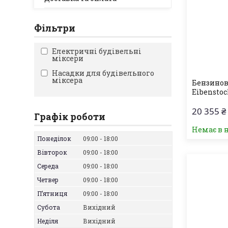
Фільтри
Електричні будівельні
міксери
Насадки для будівельного
міксера
Бензинов
Eibenstoc
20 355 ₴
Графік роботи
Немає в 
Понеділок
09:00
18:00
Вівторок
09:00
18:00
Середа
09:00
18:00
Четвер
09:00
18:00
Пʼятниця
09:00
18:00
Субота
Вихідний
Неділя
Вихідний