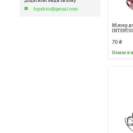
fopaksis@gmail.com
Міксер д
INTERTOO
70 ₴
Немає в 