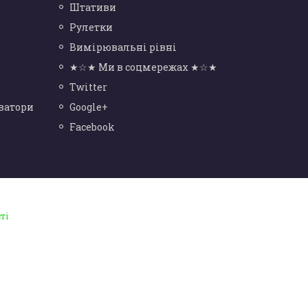
Штативи
Рулетки
Вимірювальні рівні
★☆★ Ми в соцмережах ★☆★
Twitter
ватори
Google+
Facebook
ті