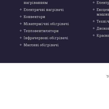
нагріванням
Елект
Електричні нагрівачі
Ексце
маши
Конвектори
Техніч
Мікатермічні обігрівачі
Диско
Тепловентилятори
Краск
Інфрачервоні обігрівачі
Масляні обігрівачі