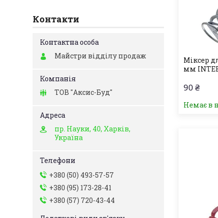
Контакти
Майстри відділу продаж
Міксер д
мм INTER
90 ₴
ТОВ "Аксис-Буд"
Немає в 
пр. Науки, 40, Харків,
Україна
+380 (50) 493-57-57
+380 (95) 173-28-41
+380 (57) 720-43-44