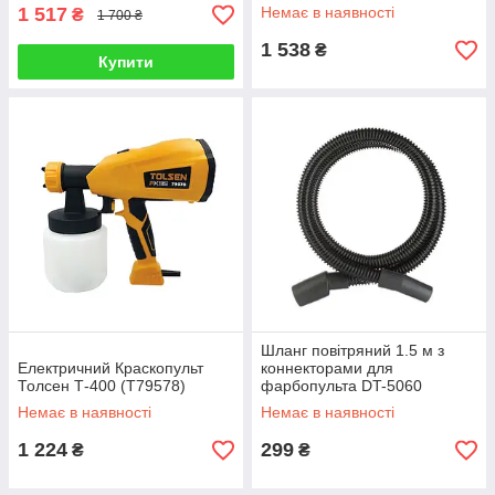
1 517
Немає в наявності
₴
1 700 ₴
1 538
₴
Купити
Шланг повітряний 1.5 м з
Електричний Краскопульт
коннекторами для
Толсен Т-400 (T79578)
фарбопульта DT-5060
INTERTOOL DT-5062
Немає в наявності
Немає в наявності
1 224
299
₴
₴