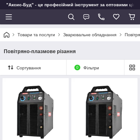
"Аксис-Буд" - це професійний інструмент за оптовими ціна
Товари та послуги
Зварювальне обладнання
Повітр
Повітряно-плазмове різання
Сортування
0
Фільтри