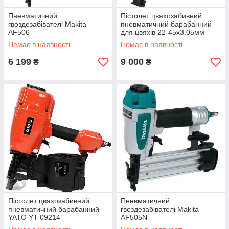
Пневматичний
Пістолет цвяхозабивний
гвоздезабівателі Makita
пневматичний барабанний
AF506
для цвяхів 22-45х3.05мм
YATO YT-09211
Немає в наявності
Немає в наявності
6 199
9 000
₴
₴
Пістолет цвяхозабивний
Пневматичний
пневматичний барабанний
гвоздезабівателі Makita
YATO YT-09214
AF505N