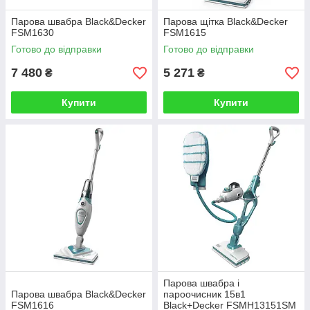
Парова швабра Black&Decker
Парова щітка Black&Decker
FSM1630
FSM1615
Готово до відправки
Готово до відправки
7 480
5 271
₴
₴
Купити
Купити
Парова швабра і
Парова швабра Black&Decker
пароочисник 15в1
FSM1616
Black+Decker FSMH13151SM