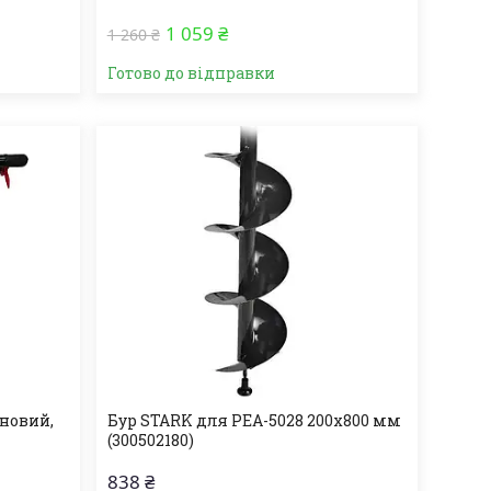
1 059 ₴
1 260 ₴
Готово до відправки
иновий,
Бур STARK для PEA-5028 200х800 мм
(300502180)
838 ₴