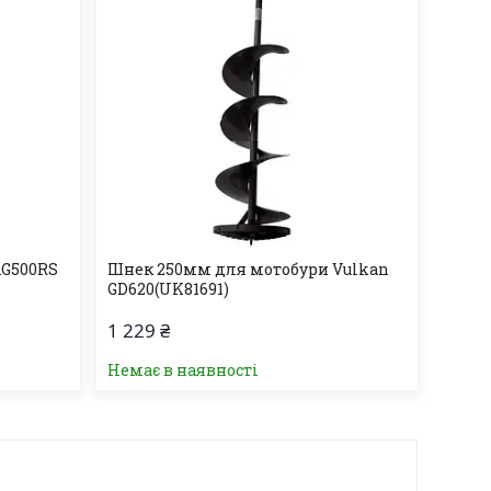
AG500RS
Шнек 250мм для мотобури Vulkan
GD620(UK81691)
1 229 ₴
Немає в наявності