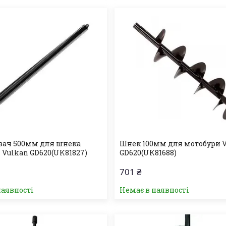
вач 500мм для шнека
Шнек 100мм для мотобури 
 Vulkan GD620(UK81827)
GD620(UK81688)
701 ₴
наявності
Немає в наявності