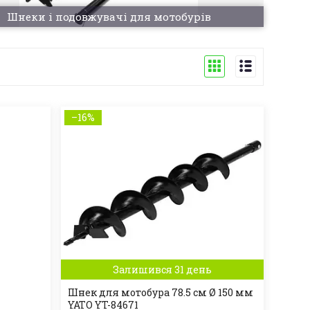
Шнеки і подовжувачі для мотобурів
–16%
Залишився 31 день
Шнек для мотобура 78.5 см Ø 150 мм
YATO YT-84671