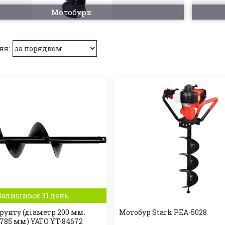
Мотобури
Залишився 31 день
рунту (діаметр 200 мм.
Мотобур Stark PEA-5028
785 мм) YATO YT-84672