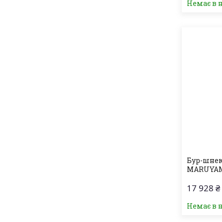
Немає в 
Бур-шнек
MARUYA
17 928 ₴
Немає в 