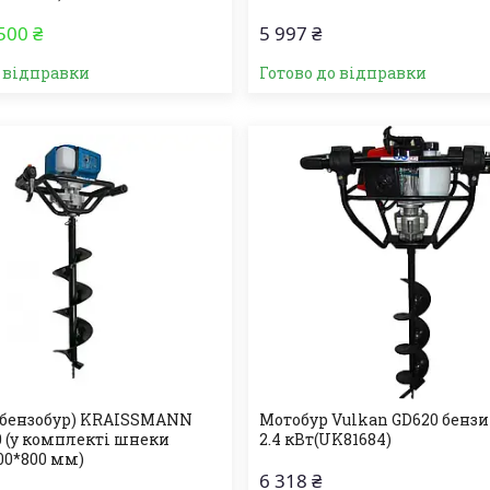
500 ₴
5 997 ₴
о відправки
Готово до відправки
(бензобур) KRAISSMANN
Мотобур Vulkan GD620 бенз
0 (у комплекті шнеки
2.4 кВт(UK81684)
200*800 мм)
6 318 ₴