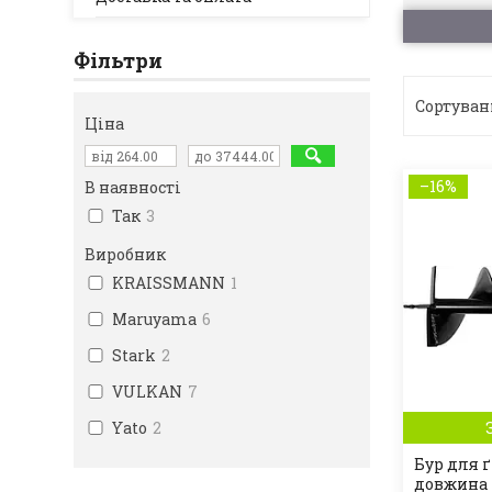
Фільтри
Ціна
–16%
В наявності
Так
3
Виробник
KRAISSMANN
1
Maruyama
6
Stark
2
VULKAN
7
Yato
2
Бур для ґ
довжина 