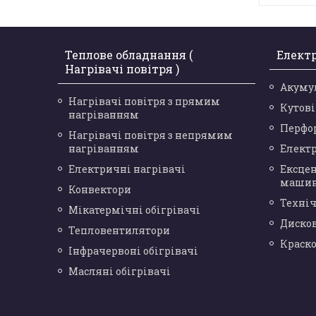
Теплове обладнання (
Елект
Нагрівачі повітря )
Акуму
Нагрівачі повітря з прямим
Кутов
нагріванням
Перфо
Нагрівачі повітря з непрямим
нагріванням
Елект
Електричні нагрівачі
Ексце
маши
Конвектори
Техніч
Мікатермічні обігрівачі
Диско
Тепловентилятори
Краск
Інфрачервоні обігрівачі
Масляні обігрівачі