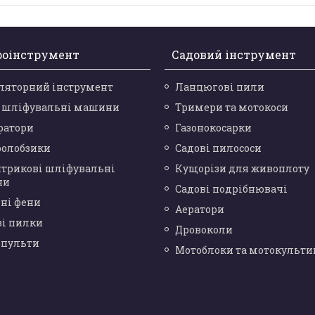
роінструмент
Садовий інструмент
ляторний інструмент
Ланцюгові пили
і шліфувальні машини
Тримери та мотокоси
ратори
Газонокосарки
ролобзики
Садові пилососи
нтрикові шліфувальні
Кущорізи для живоплоту
ни
Садові подрібнювачі
ні фени
Аератори
ві пилки
Дровоколи
опульти
Мотоблоки та мотокульти