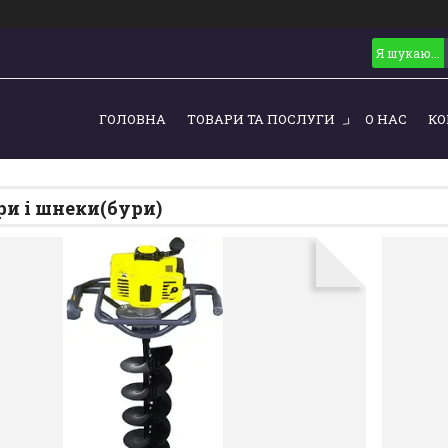
ГОЛОВНА
ТОВАРИ ТА ПОСЛУГИ
О НАС
КО
и і шнеки(бури)