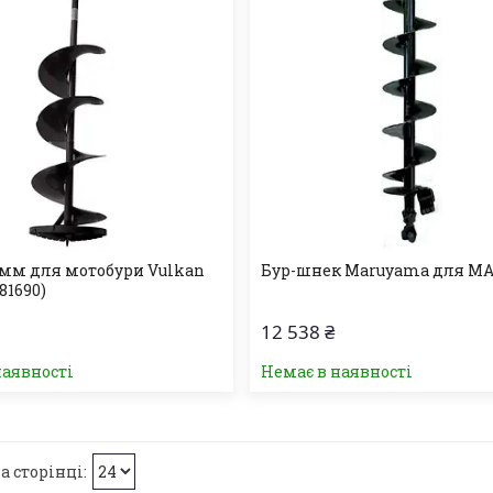
мм для мотобури Vulkan
Бур-шнек Maruyama для M
81690)
12 538 ₴
наявності
Немає в наявності