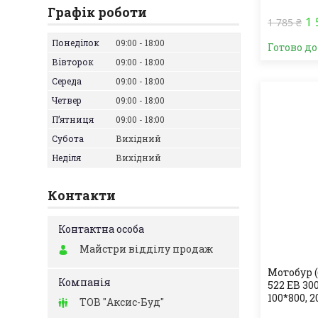
Графік роботи
1 
1 785 ₴
Понеділок
09:00
18:00
Готово д
Вівторок
09:00
18:00
Середа
09:00
18:00
Четвер
09:00
18:00
Пʼятниця
09:00
18:00
Субота
Вихідний
Неділя
Вихідний
Контакти
Майстри відділу продаж
Мотобур 
522 EB 30
100*800, 
ТОВ "Аксис-Буд"