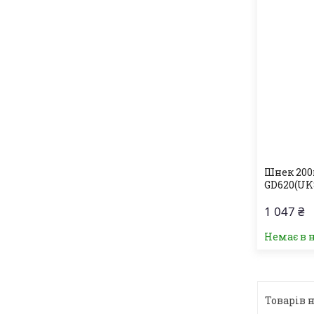
Шнек 200
GD620(UK
1 047 ₴
Немає в 