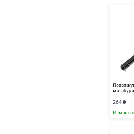
Подовжу
мотобури
264 ₴
Немає в 