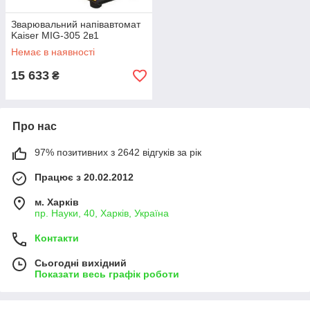
Зварювальний напівавтомат
Kaiser MIG-305 2в1
Немає в наявності
15 633
₴
Про нас
97% позитивних з 2642 відгуків за рік
Працює з 20.02.2012
м. Харків
пр. Науки, 40, Харків, Україна
Контакти
Сьогодні вихідний
Показати весь графік роботи