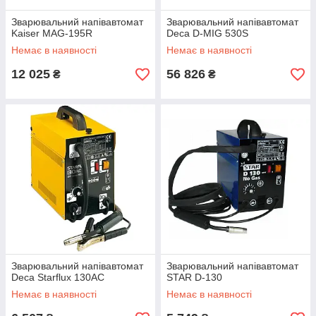
Зварювальний напівавтомат
Зварювальний напівавтомат
Kaiser MAG-195R
Deca D-MIG 530S
Немає в наявності
Немає в наявності
12 025
56 826
₴
₴
Зварювальний напівавтомат
Зварювальний напівавтомат
Deca Starflux 130AC
STAR D-130
Немає в наявності
Немає в наявності