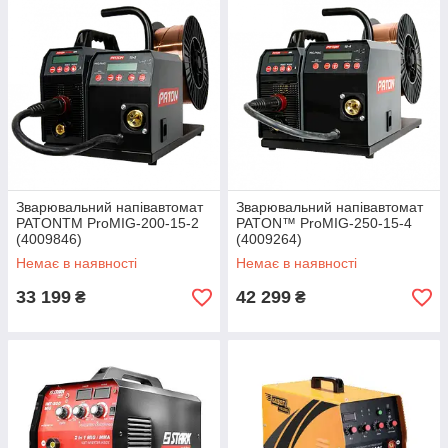
Зварювальний напівавтомат
Зварювальний напівавтомат
PATONTM ProMIG-200-15-2
PATON™ ProMIG-250-15-4
(4009846)
(4009264)
Немає в наявності
Немає в наявності
33 199
42 299
₴
₴