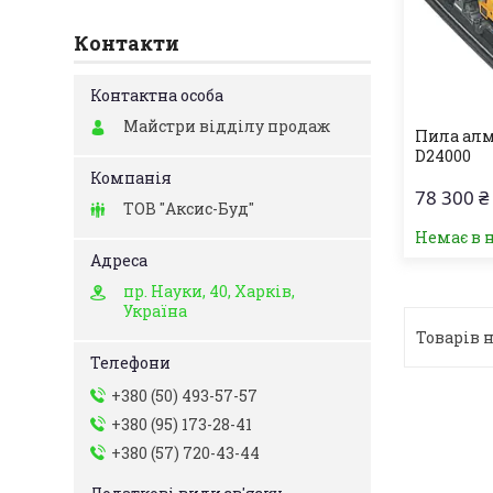
Контакти
Майстри відділу продаж
Пила алм
D24000
78 300 ₴
ТОВ "Аксис-Буд"
Немає в 
пр. Науки, 40, Харків,
Україна
+380 (50) 493-57-57
+380 (95) 173-28-41
+380 (57) 720-43-44