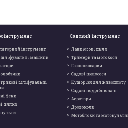
роінструмент
Садовий інструмент
ляторний інструмент
Ланцюгові пили
і шліфувальні машини
Тримери та мотокоси
ратори
Газонокосарки
ролобзики
Садові пилососи
нтрикові шліфувальні
Кущорізи для живоплоту
ни
Садові подрібнювачі
ні фени
Аератори
ві пилки
Дровоколи
опульти
Мотоблоки та мотокульти