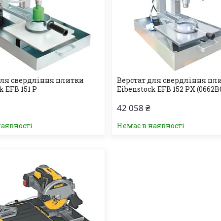
для свердління плитки
Верстат для свердління пл
k EFB 151 P
Eibenstock EFB 152 PX (0662B
42 058 ₴
наявності
Немає в наявності