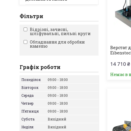
Фільтри
Відрізні, зачисні,
шліфувальні, пильні круги
Обладнання для обробки
каменю
Верстат 
Eibenstoc
14 710 ₴
Графік роботи
Немає в 
Понеділок
09:00
18:00
Вівторок
09:00
18:00
Середа
09:00
18:00
Четвер
09:00
18:00
Пʼятниця
09:00
18:00
Субота
Вихідний
Неділя
Вихідний