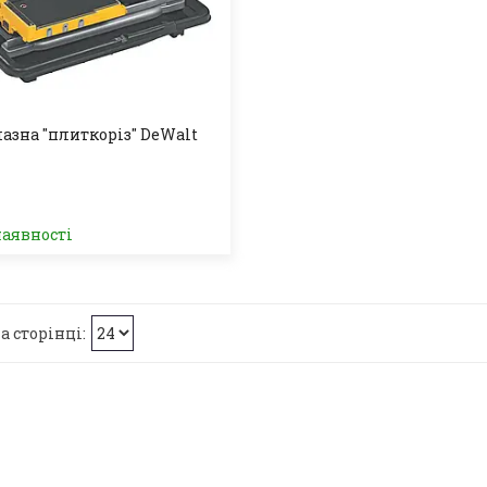
азна "плиткоріз" DeWalt
наявності