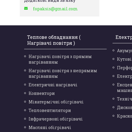
fopaksis@gmail.com
Теплове обладнання (
Елект
Нагрівачі повітря )
Акуму
Нагрівачі повітря з прямим
Кутов
нагріванням
Перфо
Нагрівачі повітря з непрямим
нагріванням
Елект
Електричні нагрівачі
Ексце
маши
Конвектори
Техніч
Мікатермічні обігрівачі
Диско
Тепловентилятори
Краск
Інфрачервоні обігрівачі
Масляні обігрівачі