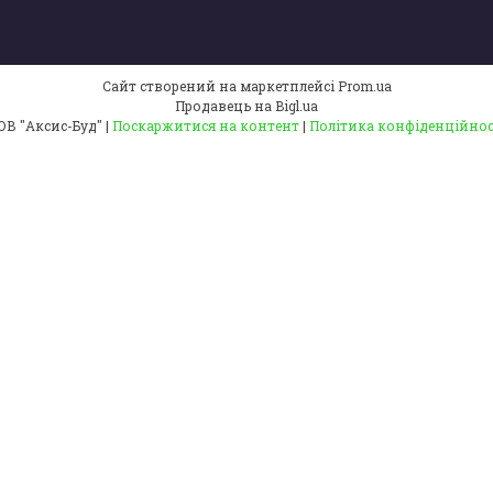
Сайт створений на маркетплейсі
Prom.ua
Продавець на Bigl.ua
ТОВ "Аксис-Буд" |
Поскаржитися на контент
|
Політика конфіденційнос