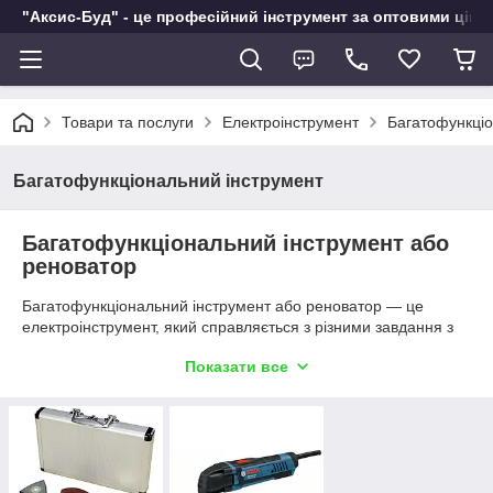
"Аксис-Буд" - це професійний інструмент за оптовими ціна
Товари та послуги
Електроінструмент
Багатофункціо
Багатофункціональний інструмент
Багатофункціональний інструмент або
реноватор
Багатофункціональний інструмент або реноватор ― це
електроінструмент, який справляється з різними завдання з
ремонту і реставрації. Якісно виконає шліфування,
Показати все
розпилювання, гравіювання, фрезерування і іншу подібну
роботу.
Наш інтернет ― магазин пропонує за низькими цінами купити
пристрої, які володіють рядом переваг:
Завдяки потужному двигуну виконання поставлених
завдань відбувається швидко і ефективно.