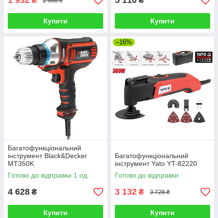
1 932
5 110
₴
₴
2 300 ₴
Висока якість. У нас ви купуєте не просто хороший, а
кращий реноватор, адже ми працюємо для клієнтів.
Купити
Купити
–16%
Багатофункціональний
інструмент Black&Decker
Багатофункціональний
MT350K
інструмент Yato YT-82220
Готово до відправки 1 од.
Готово до відправки
4 628
3 132
₴
₴
3 728 ₴
Купити
Купити