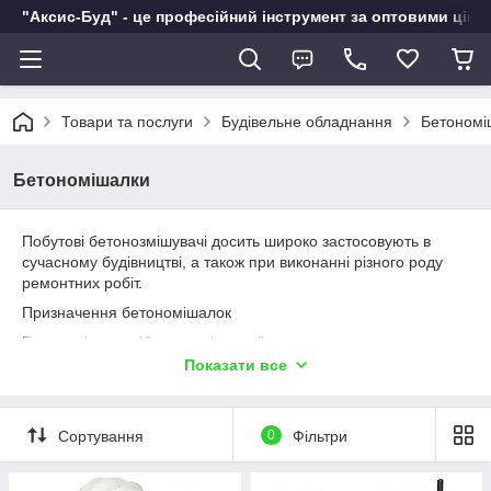
"Аксис-Буд" - це професійний інструмент за оптовими ціна
Товари та послуги
Будівельне обладнання
Бетономі
Бетономішалки
Побутові бетонозмішувачі досить широко застосовують в
сучасному будівництві, а також при виконанні різного роду
ремонтних робіт.
Призначення бетономішалок
Бетономішалки (бетонозмішувачі) використовують для
рівномірного змішування цементу з водою і різними
Показати все
наповнювачами (гравій, керамзит, відсів, пісок, шлак, щебінь
та іншими твердими добавками), що дозволяє в декілька
разів прискорити темпи будівництва.
Сортування
0
Фільтри
За характером роботи бетонозмішувачі поділяються на:
циклічні (в них завантажують весь вихідний матеріал, а вже