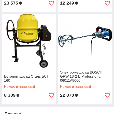
23 575
12 249
₴
₴
Электромешалка BOSCH
Бетономішалка Сталь БСТ
GRW 18-2 E Professional
160
06011A8000
Немає в наявності
Немає в наявності
8 309
22 070
₴
₴
Про нас