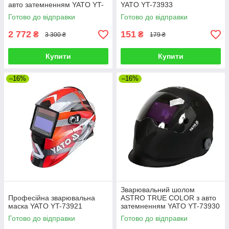
авто затемненням YATO YT-
YATO YT-73933
73932
Готово до відправки
Готово до відправки
2 772
151
₴
₴
3 300 ₴
179 ₴
Купити
Купити
–16%
–16%
Зварювальний шолом
Професійна зварювальна
ASTRO TRUE COLOR з авто
маска YATO YT-73921
затемненням YATO YT-73930
Готово до відправки
Готово до відправки