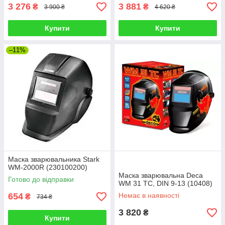
3 276
3 881
₴
₴
3 900 ₴
4 620 ₴
Купити
Купити
–11%
Маска зварювальника Stark
WM-2000R (230100200)
Маска зварювальна Deca
Готово до відправки
WM 31 TC, DIN 9-13 (10408)
654
Немає в наявності
₴
734 ₴
3 820
₴
Купити