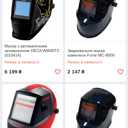
Маска з автоматичним
затемненням DECA WM40TC
Зварювальна маска
(010414)
хамелеон Forte МС-8000
Немає в наявності
Немає в наявності
6 199
2 147
₴
₴