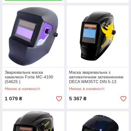
Зварювальна маска
Маска зварювальна з
хамелеон Forte MC-4100
автоматичним затемненням
(54625 )
DECA WM35TC DIN 5-13
(010412)
Немає в наявності
Немає в наявності
1 079
5 367
₴
₴