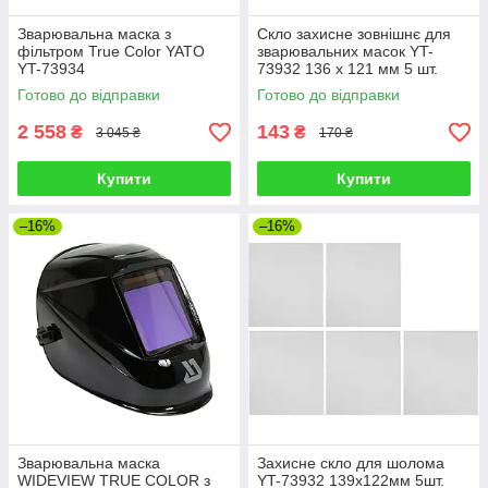
Зварювальна маска з
Скло захисне зовнішнє для
фільтром True Color YATO
зварювальних масок YT-
YT-73934
73932 136 х 121 мм 5 шт.
YATO YT-73935
Готово до відправки
Готово до відправки
2 558
143
₴
₴
3 045 ₴
170 ₴
Купити
Купити
–16%
–16%
Зварювальна маска
Захисне скло для шолома
WIDEVIEW TRUE COLOR з
YT-73932 139х122мм 5шт.