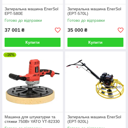
Затиральна машина EnerSol
Затиральна машина EnerSol
EPT-580E
(EPT-570L)
Готово до відправки
Готово до відправки
37 001
35 000
₴
₴
Купити
Купити
–16%
Машина для штукатурки та
Затиральна машина EnerSol
стяжки 750Вт YATO YT-82330
(EPT-920L)