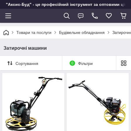
"Аксис-Буд" - це професійний інструмент за оптовими ціна
Товари та послуги
Будівельне обладнання
Затирочн
Затирочні машини
Сортування
0
Фільтри