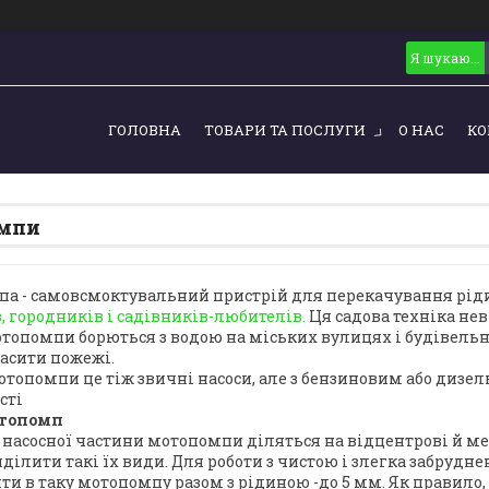
ГОЛОВНА
ТОВАРИ ТА ПОСЛУГИ
О НАС
КО
мпи
а - самовсмоктувальний пристрій для перекачування рі
, городників і садівників-любителів.
Ця садова техніка нев
отопомпи борються з водою на міських вулицях і будівельн
гасити пожежі.
мотопомпи це тіж звичні насоси, але з бензиновим або дизе
сті
топомп
 насосної частини мотопомпи діляться на відцентрові й ме
ділити такі їх види. Для роботи з чистою і злегка забрудне
ти в таку мотопомпу разом з рідиною -до 5 мм. Як правило