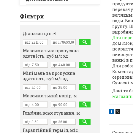
продукти
перекачу
великим 
Фільтри
води. Во
грунту. Щ
виробниц
Діапазон цін, ₴
Для пере
домішок,
покриття
Максимальна пропускна
виконуєт
здатність, куб.м/год
важкі в п
Для робо
Коментарі
Мінімальна пропускна
середови
здатність, куб.м/год
Сучасні 
Дані та 
Максимальний напір, м
магазині
Глибина всмоктування, м
Гарантійний термін, міс