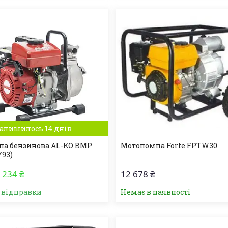
алишилось 14 днів
а бензинова AL-KO BMP
Мотопомпа Forte FPTW30
793)
 234 ₴
12 678 ₴
о відправки
Немає в наявності