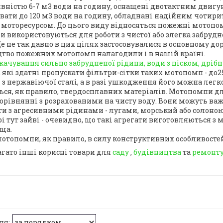
вністю 6-7 м3 води на годину, оснащені двотактним двигуно
вати до 120 м3 води на годину, обладнані надійним чотир
моторесурсом. До цього виду відносяться пожежні мотопом
ни використовуються для роботи з чистої або злегка забруд
е не так давно в цих цілях застосовувалися в основному дор
тво пожежних мотопомп налагодили і в нашій країні.
качування сильно забрудненої рідини, води з піском, дрі
 які здатні пропускати фільтри-сітки таких мотопомп - до2
 з нержавіючої сталі, а в разі ушкодження його можна легк
ься, як правило, твердосплавних матеріалів. Мотопомпи дл
орівнянні з розрахованими на чисту воду. Вони можуть важи
ти з агресивними рідинами - лугами, морський або солоною в
 тут зайві - очевидно, що такі агрегати виготовляються з м
ща.
мотопомпи, як правило, в силу конструктивних особливостей
багато інші корисні товари для
саду
,
будівництва
та
ремонт