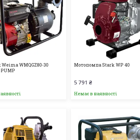
к Weima WMQGZ80-30
Мотопомпа Stark WP 40
l PUMP
5 791 ₴
наявності
Немає в наявності