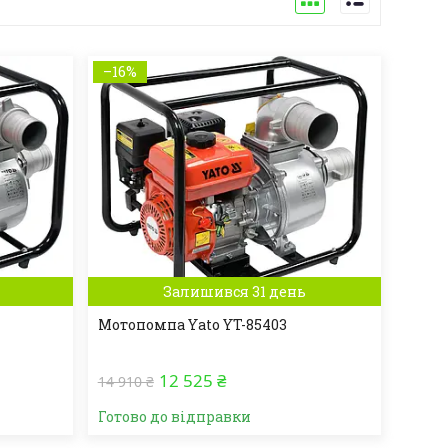
–16%
Залишився 31 день
Мотопомпа Yato YT-85403
12 525 ₴
14 910 ₴
Готово до відправки