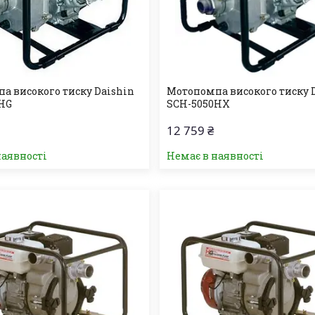
а високого тиску Daishin
Мотопомпа високого тиску 
HG
SCH-5050HX
12 759 ₴
наявності
Немає в наявності