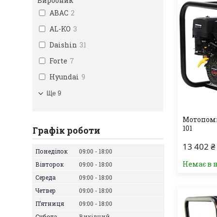
Виробник
ABAC
2
AL-KO
3
Daishin
31
Forte
7
Hyundai
9
Ще 9
Мотопомп
101
Графік роботи
13 402 ₴
Понеділок
09:00
18:00
Немає в 
Вівторок
09:00
18:00
Середа
09:00
18:00
Четвер
09:00
18:00
Пʼятниця
09:00
18:00
Субота
Вихідний