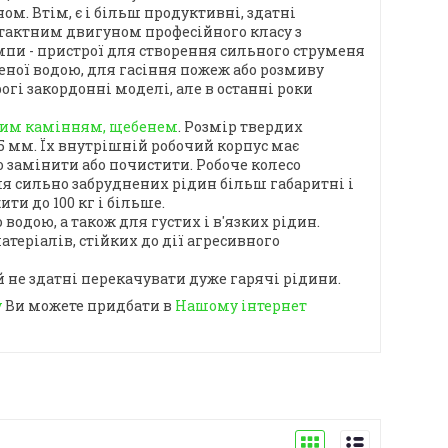
м. Втім, є і більш продуктивні, здатні
итактним двигуном професійного класу з
пи - пристрої для створення сильного струменя
неної водою, для гасіння пожеж або розмиву
огі закордонні моделі, але в останні роки
бним камінням, щебенем
. Розмір твердих
5 мм. Їх внутрішній робочий корпус має
о замінити або почистити. Робоче колесо
я сильно забруднених рідин більш габаритні і
ти до 100 кг і більше.
одою, а також для густих і в'язких рідин.
атеріалів, стійких до дії агресивного
 не здатні перекачувати дуже гарячі рідини.
у
Ви можете придбати в
Нашому інтернет