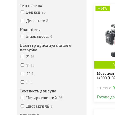
Тип палива
–14%
Бензин
96
Дизельне
3
Наявність
В наявності
4
Діаметр приєднувального
патрубка
2"
16
З
3"
11
Мотопомп
4"
4
14000 (113
1"
1
9
10 799 ₴
Тактность двигуна
Готово д
Чотиритактний
26
Двотактний
1