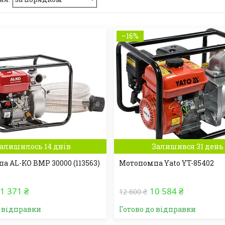
–16%
алишилось 14 днів
Залишився 31 день
а AL-KO BMP 30000 (113563)
Мотопомпа Yato YT-85402
1 371 ₴
10 584 ₴
12 600 ₴
о відправки
Готово до відправки