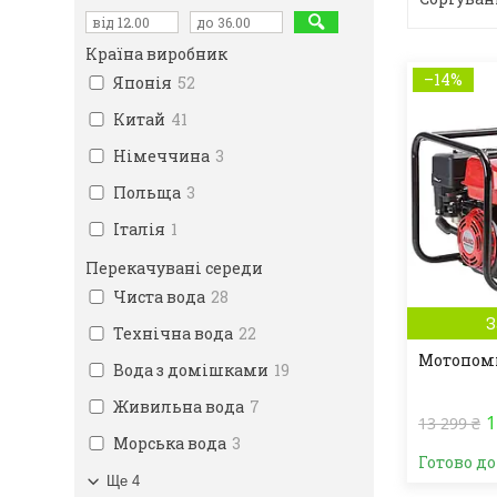
Країна виробник
–14%
Японія
52
Китай
41
Німеччина
3
Польща
3
Італія
1
Перекачувані середи
Чиста вода
28
З
Технічна вода
22
Мотопомп
Вода з домішками
19
Живильна вода
7
1
13 299 ₴
Морська вода
3
Готово д
Ще 4