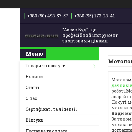
+380 (50) 493-57-57
+380 (95) 173-28-41
"Аксис-Буд" - це
професійний інструмент
за оптовими цінами
Мотопо
Товари та послуги
Новини
Мотопомп
дачників
Статті
роботі.М
аварій і 
О нас
По суті 
можливо
Сертифікаті та ліцензіі
Види мо
За типом
Відгуки
можна ви
потрапля
Доставка та оплата