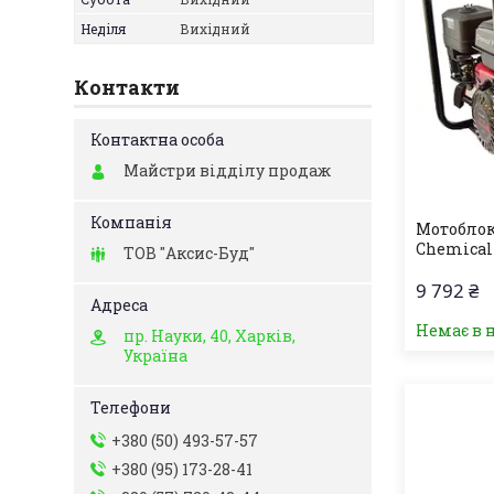
Неділя
Вихідний
Контакти
Майстри відділу продаж
Мотобло
Chemica
ТОВ "Аксис-Буд"
9 792 ₴
Немає в 
пр. Науки, 40, Харків,
Україна
+380 (50) 493-57-57
+380 (95) 173-28-41