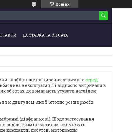
Кошик
НТАКТИ
ДОСТАВКА ТА ОПЛАТА
дини - найбільше поширення отримало
серед
ибаглива в експлуатації і відносно витривала в
их об'єктах, допомагають усувати наслідки
льним двигуном, який істотно розширює їх
мбранні (діафрагмові). Щодо застосування
ної водою.Розмір частинок, які можуть
, це компактні побутові мотопомпи