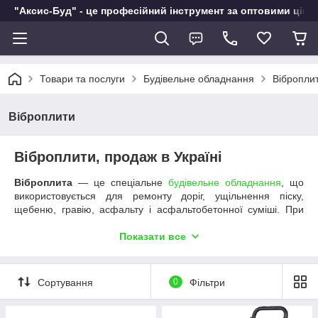
"Аксис-Буд" - це професійний інструмент за оптовими ціна
Товари та послуги
Будівельне обладнання
Вібропли
Віброплити
Віброплити, продаж в Україні
Віброплита
― це спеціальне
будівельне обладнання
, що
використовується для ремонту доріг, ущільнення піску,
щебеню, гравію, асфальту і асфальтобетонної суміші. При
купівлі поліуретанового килимка з допомогою цього
інструменту можна укладати бруківку і тротуарну плитку.
Показати все
Перед тим, як купити віброплиту, зверніть увагу:
Центробежная сила или вибрационное усилие.
Сортування
0
Фільтри
Параметр напрямую влияет на степень уплотнения
материалов. Тут действует правило ― чем больше,
чем лучше, однако помните, что иногда чрезмерное