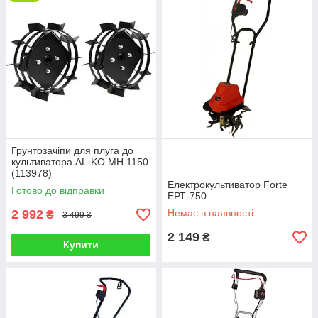
садах, оскільки він не виділяє шкідливих вихлопних
газів;
продуктивність электрогрунтофреза приблизно 3
сотки в годину;
функціонує практично в будь-яких температурних
умовах;
легко збирається і перевозиться, тому що має
нескладну конструкцію;
вартість нижче, ніж у бензинового аналога;
Грунтозачіпи для плуга до
працювати з ним може не тільки фізично
культиватора AL-KO МН 1150
(113978)
підготовлена людина, завдяки невеликій вазі
Електрокультиватор Forte
электрокультиватора.
Готово до відправки
ЕРТ-750
При виборі зверніть увагу:
2 992
Немає в наявності
₴
3 499 ₴
Потужність агрегату – чим вище показник, тим більше
2 149
₴
обсяг виконуваної ним роботи. Як правило, на
Купити
электрокультиваторах невисока потужність, якої цілком
достатньо для догляду за парників, клумбою, грядкою,
а деякі допоможуть підготувати город під посадку.
Глибина і ширина захвату – показник змінюється в
залежності від моделі. Ширина безпосередньо