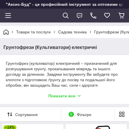
"Аксис-Буд" - це професійний інструмент за оптовими ціна
Товари та послуги
Садова техніка
Грунтофрези (Куль
Грунтофрези (Культиватори) електричні
Грунтофрез (культиватор) електричний – призначений для
розпушування грунту, прокапывания міжрядь та іншого
догляду за ділянкою. Завдяки інструменту Ви забудете про
клопоти з підготовкою ґрунту до посіву та подальшої його
обробки, він заощадить Ваш час, сили і здоров'я.
Характеристики грунтофрез (культиватора) електричного
Показати все
Електричний грунтофрез варто купити, якщо Ви бажаєте
бачити красивий і доглянутий присадибну ділянку, при цьому
не любите копирсатися в землі. За, порівняно, невисокій
Сортування
0
Фільтри
вартості має ряд переваг:
електричний культиватор можна використовувати в
–14%
закритих приміщеннях: теплицях, парниках, зимових