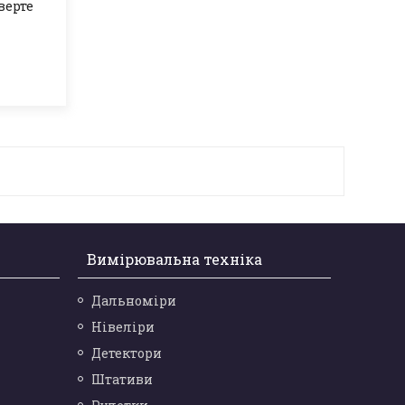
верте
Вимірювальна техніка
Дальноміри
Нівеліри
Детектори
Штативи