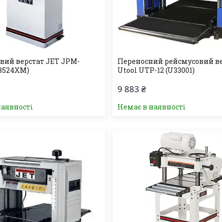
вий верстат JET JPM-
Переносний рейсмусовий в
08524XM)
Utool UTP-12 (U33001)
9 883 ₴
наявності
Немає в наявності