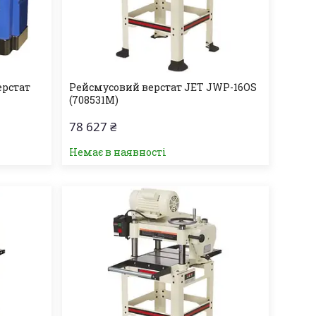
ерстат
Рейсмусовий верстат JET JWP-16OS
(708531M)
78 627 ₴
Немає в наявності