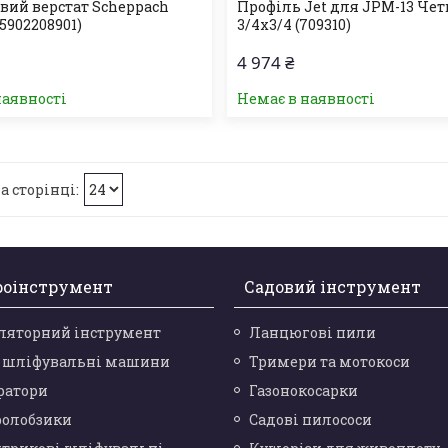
вий верстат Scheppach
Профіль Jet для JPM-13 Чет
5902208901)
3/4х3/4 (709310)
4 974 ₴
наявності
Немає в наявності
роінструмент
Садовий інструмент
ляторний інструмент
Ланцюгові пили
і шліфувальні машини
Тримери та мотокоси
ратори
Газонокосарки
ролобзики
Садові пилососи