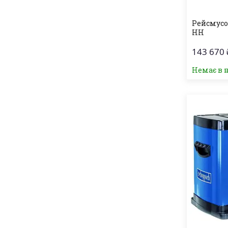
Рейсмусо
HH
143 670 
Немає в 