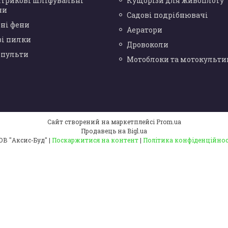
нтрикові шліфувальні
Кущорізи для живоплоту
ни
Садові подрібнювачі
ні фени
Аератори
ві пилки
Дровоколи
опульти
Мотоблоки та мотокульти
Сайт створений на маркетплейсі
Prom.ua
Продавець на Bigl.ua
ТОВ "Аксис-Буд" |
Поскаржитися на контент
|
Політика конфіденційнос