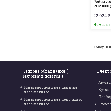
Рейсмусо
PLM1800 (
22 024 ₴
Немає в 
Теплове обладнання (
Елект
Нагрівачі повітря )
Акуму
Нагрівачі повітря з прямим
Кутов
нагріванням
Перфо
Нагрівачі повітря з непрямим
нагріванням
Елект