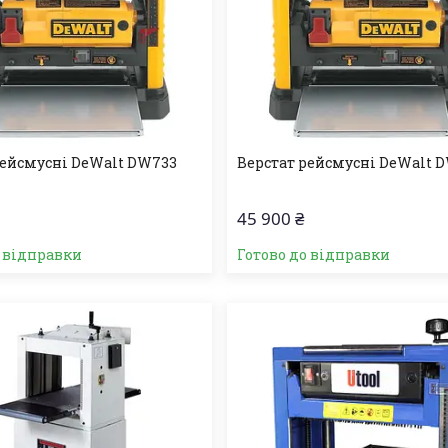
рейсмусні DeWalt DW733
Верстат рейсмусні DeWalt 
45 900 ₴
о відправки
Готово до відправки