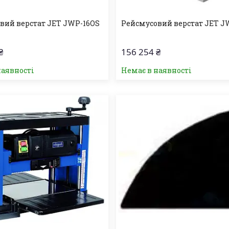
вий верстат JET JWP-16OS
Рейсмусовий верстат JET J
₴
156 254 ₴
наявності
Немає в наявності