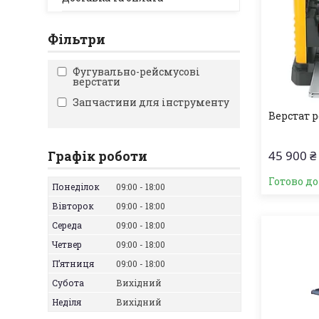
Фільтри
Фугувально-рейсмусові
верстати
Запчастини для інструменту
Верстат 
Графік роботи
45 900 ₴
Готово д
Понеділок
09:00
18:00
Вівторок
09:00
18:00
Середа
09:00
18:00
Четвер
09:00
18:00
Пʼятниця
09:00
18:00
Субота
Вихідний
Неділя
Вихідний