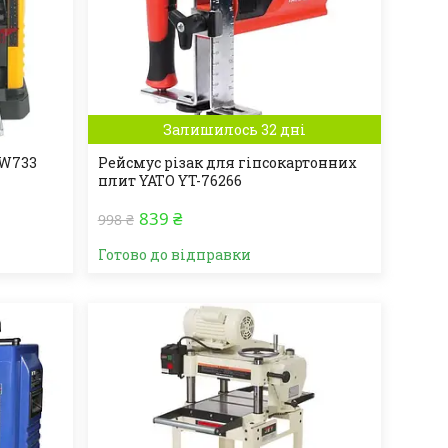
Залишилось 32 дні
DW733
Рейсмус різак для гіпсокартонних
плит YATO YT-76266
839 ₴
998 ₴
Готово до відправки