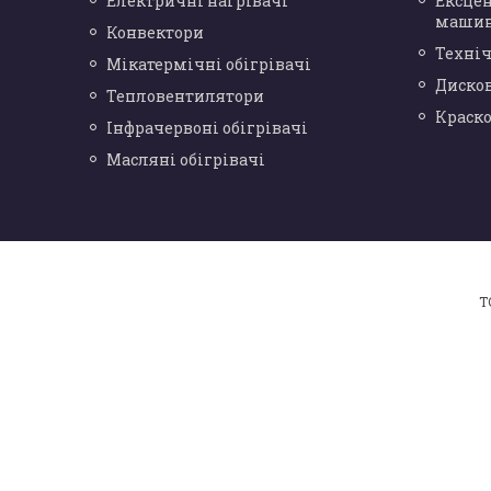
Електричні нагрівачі
Ексце
маши
Конвектори
Техніч
Мікатермічні обігрівачі
Диско
Тепловентилятори
Краск
Інфрачервоні обігрівачі
Масляні обігрівачі