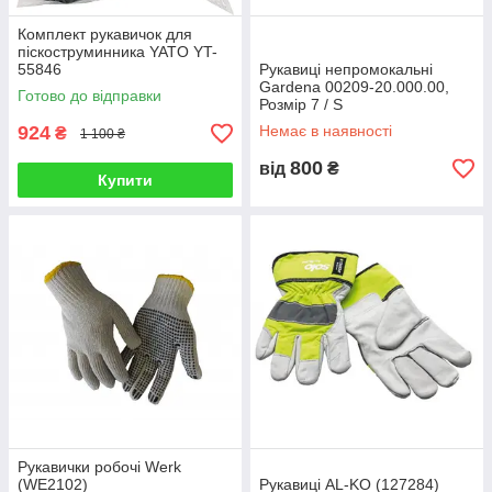
Комплект рукавичок для
піскоструминника YATO YT-
55846
Рукавиці непромокальні
Gardena 00209-20.000.00,
Готово до відправки
Розмір 7 / S
924
Немає в наявності
₴
1 100 ₴
800
від
₴
Купити
Рукавички робочі Werk
(WE2102)
Рукавиці AL-KO (127284)