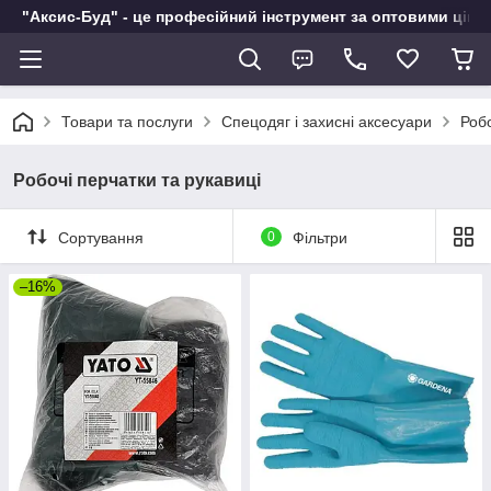
"Аксис-Буд" - це професійний інструмент за оптовими ціна
Товари та послуги
Спецодяг і захисні аксесуари
Робо
Робочі перчатки та рукавиці
Сортування
0
Фільтри
–16%