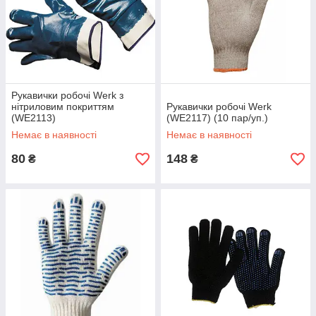
Рукавички робочі Werk з
нітриловим покриттям
Рукавички робочі Werk
(WE2113)
(WE2117) (10 пар/уп.)
Немає в наявності
Немає в наявності
80
148
₴
₴