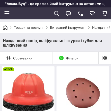
"Аксис-Буд" - це професійний інструмент за оптовими ціна
Товари та послуги
Витратний інструмент
Наждачний 
Наждачний папір, шліфувальні шкурки і губки для
шліфування
Сортування
0
Фільтри
–16%