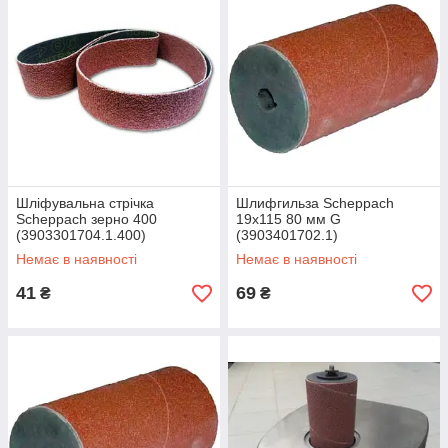
Шліфувальна стрічка
Шлифгильза Scheppach
Scheppach зерно 400
19х115 80 мм G
(3903301704.1.400)
(3903401702.1)
Немає в наявності
Немає в наявності
41
69
₴
₴