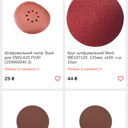
Шліфувальний папір Stark
Круг шліфувальний Werk
для DWS-620 P240
WE107120, 125мм, к150, н-р
(150060040.3)
10шт
Немає в наявності
Немає в наявності
25
44
₴
₴