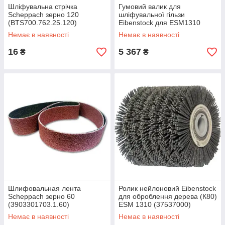
Шліфувальна стрічка
Гумовий валик для
Scheppach зерно 120
шліфувальної гільзи
(BTS700.762.25.120)
Eibenstock для ESM1310
(37512000)
Немає в наявності
Немає в наявності
16
5 367
₴
₴
Шлифовальная лента
Ролик нейлоновий Eibenstock
Scheppach зерно 60
для оброблення дерева (К80)
(3903301703.1.60)
ESM 1310 (37537000)
Немає в наявності
Немає в наявності