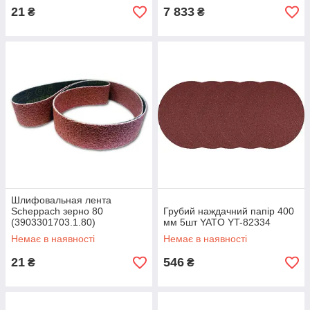
21
7 833
₴
₴
Шлифовальная лента
Scheppach зерно 80
Грубий наждачний папір 400
(3903301703.1.80)
мм 5шт YATO YT-82334
Немає в наявності
Немає в наявності
21
546
₴
₴