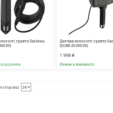
ологості ґрунту Gardena
Датчик вологості ґрунту Ga
000.00)
(01188-20.000.00)
1 998 ₴
о відправки
Немає в наявності