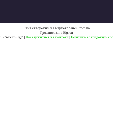
Сайт створений на маркетплейсі
Prom.ua
Продавець на Bigl.ua
ТОВ "Аксис-Буд" |
Поскаржитися на контент
|
Політика конфіденційнос