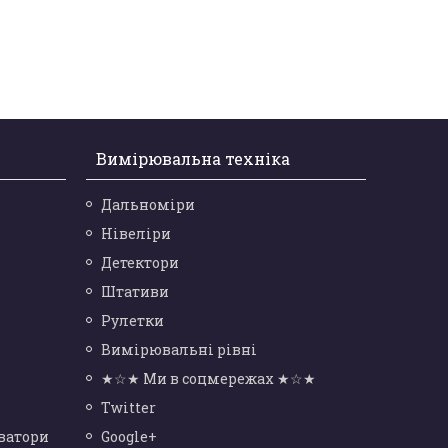
Вимірювальна техніка
Дальноміри
Нівеліри
Детектори
Штативи
Рулетки
Вимірювальні рівні
★☆★ Ми в соцмережах ★☆★
Twitter
ватори
Google+