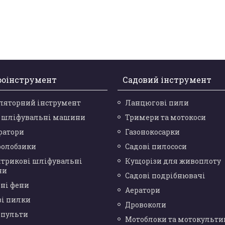
роінструмент
Садовий інструмент
ляторний інструмент
Ланцюгові пили
і шліфувальні машини
Тримери та мотокоси
ратори
Газонокосарки
ролобзики
Садові пилососи
нтрикові шліфувальні
Кущорізи для живоплоту
ни
Садові подрібнювачі
ні фени
Аератори
ві пилки
Дровоколи
опульти
Мотоблоки та мотокульти