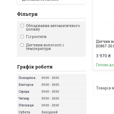
Фільтри
Обладнання автоматичного
поливу
Гігростати
Датчик в
Датчики вологості і
(01867-20.
температури
3 970 ₴
Готово д
Графік роботи
Понеділок
09:00
18:00
Вівторок
09:00
18:00
Середа
09:00
18:00
Четвер
09:00
18:00
Пʼятниця
09:00
18:00
Субота
Вихідний