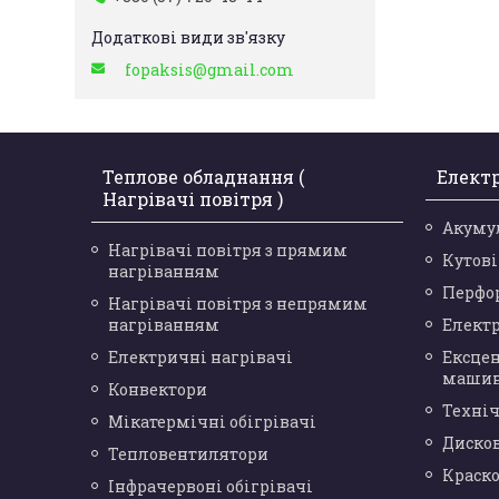
fopaksis@gmail.com
Теплове обладнання (
Елект
Нагрівачі повітря )
Акуму
Нагрівачі повітря з прямим
Кутов
нагріванням
Перфо
Нагрівачі повітря з непрямим
нагріванням
Елект
Електричні нагрівачі
Ексце
маши
Конвектори
Техніч
Мікатермічні обігрівачі
Диско
Тепловентилятори
Краск
Інфрачервоні обігрівачі