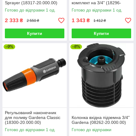
Sprayer (18317-20.000.00)
комплект на 3/4" (18296-
20.000.00)
Готово до відправки 1 од.
Готово до відправки 1 од.
2 333
1 343
₴
₴
2 550 ₴
1 412 ₴
Купити
Купити
–9%
–8%
Регульований наконечник
для поливу Gardena Classic
Колонка вхідна підземна 3/4"
(18300-20.000.00)
Gardena (08262-20.000.00)
Готово до відправки 1 од.
Готово до відправки