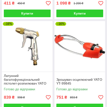
411
1 098
₴
₴
450 ₴
1 200 ₴
Купити
Купити
–16%
–16%
Латунний
багатофункціональний
Зрошувач осцилюючий YATO
пістолет-розпилювач YATO
YT-99845
YT-8967
Готово до відправки
Готово до відправки
839
751
₴
₴
998 ₴
893 ₴