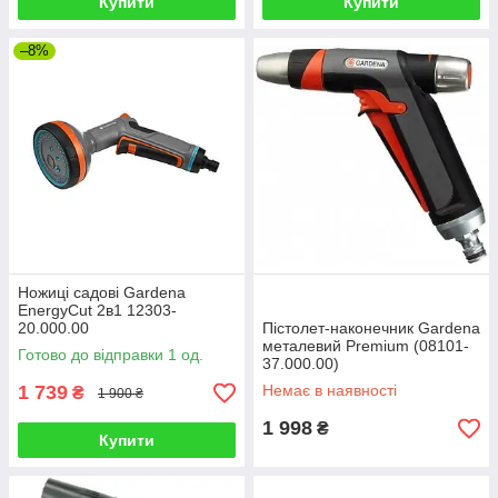
Купити
Купити
–8%
Ножиці садові Gardena
EnergyCut 2в1 12303-
20.000.00
Пістолет-наконечник Gardena
металевий Premium (08101-
Готово до відправки 1 од.
37.000.00)
1 739
Немає в наявності
₴
1 900 ₴
1 998
₴
Купити