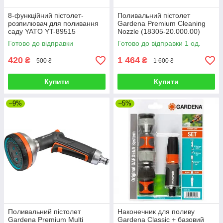
8-функційний пістолет-
Поливальний пістолет
розпилювач для поливання
Gardena Premium Cleaning
саду YATO YT-89515
Nozzle (18305-20.000.00)
Готово до відправки
Готово до відправки 1 од.
420
1 464
₴
₴
500 ₴
1 600 ₴
Купити
Купити
–9%
–5%
Поливальний пістолет
Наконечник для поливу
Gardena Premium Multi
Gardena Classic + базовий