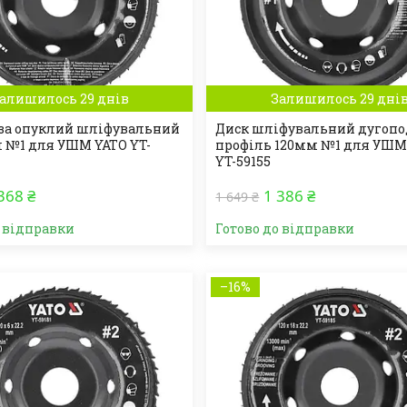
алишилось 29 днів
Залишилось 29 дні
за опуклий шліфувальний
Диск шліфувальний дугопо
м №1 для УШМ YATO YT-
профіль 120мм №1 для УШМ
YT-59155
368 ₴
1 386 ₴
1 649 ₴
о відправки
Готово до відправки
–16%