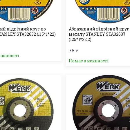
ий відрізний круг по
Абразивний відрізний круг
ANLEY STA32632 (115*1*22)
металу STANLEY STA32637
(125*1*22.2)
78 ₴
наявності
Немає в наявності