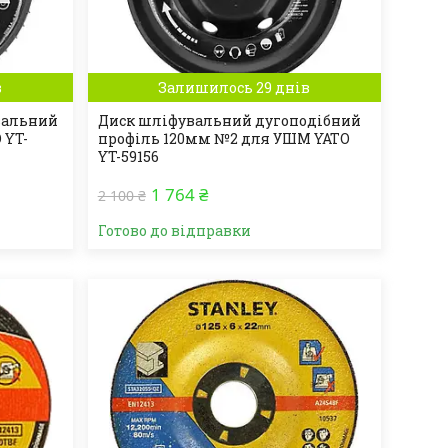
в
Залишилось 29 днів
вальний
Диск шліфувальний дугоподібний
 YT-
профіль 120мм №2 для УШМ YATO
YT-59156
1 764 ₴
2 100 ₴
Готово до відправки