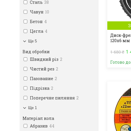
Сталь
38
Чавун
10
Бетон
4
З
Цегла
4
Диск-фре
120х6 мм
Ще 5
1 
Вид обробки
1 680 ₴
Швидкий різ
2
Готово д
Чистий рез
2
Пазование
2
Підрізка
2
Поперечне пиляння
2
Ще 1
Матеріал кола
Абразив
44