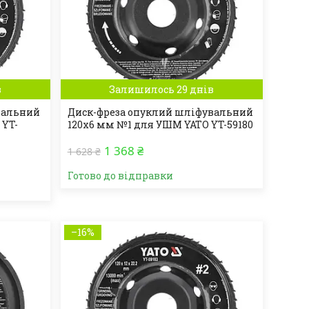
в
Залишилось 29 днів
вальний
Диск-фреза опуклий шліфувальний
 YT-
120х6 мм №1 для УШМ YATO YT-59180
1 368 ₴
1 628 ₴
Готово до відправки
–16%