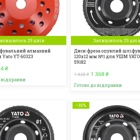
алишилось 29 днів
Залишилось 29 дні
іфувальний алмазний
Диск-фреза опуклий шліфу
 Yato YT-60323
120х12 мм №1 для УШМ YATO
59182
4 ₴
1 368 ₴
1 628 ₴
о відправки
Готово до відправки
–16%