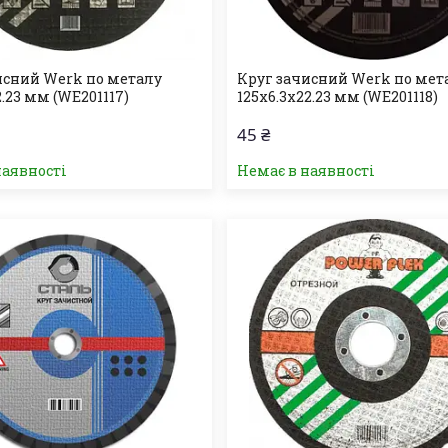
исний Werk по металу
Круг зачисний Werk по мет
2.23 мм (WE201117)
125х6.3х22.23 мм (WE201118)
45 ₴
наявності
Немає в наявності