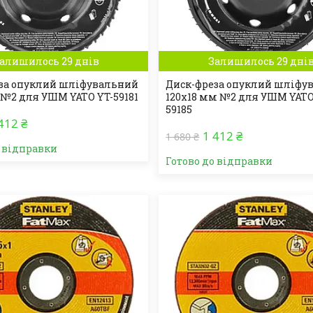
алишилось 29 днів
Залишилось 29 дні
за опуклий шліфувальний
Диск-фреза опуклий шліфу
 №2 для УШМ YATO YT-59181
120х18 мм №2 для УШМ YATO
59185
412 ₴
1 412 ₴
1 680 ₴
о відправки
Готово до відправки