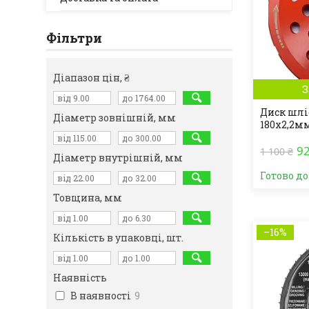
Фільтри
Діапазон цін, ₴
З
Диск шл
Діаметр зовнішній, мм
180x2,2мм
92
1 100 ₴
Діаметр внутрішній, мм
Готово д
Товщина, мм
–16%
Кількість в упаковці, шт.
Наявність
В наявності
9