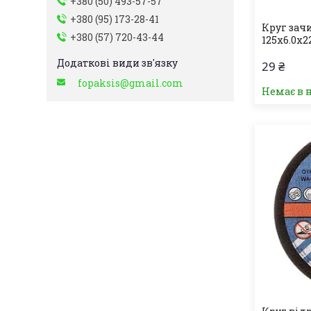
+380 (50) 493-57-57
+380 (95) 173-28-41
Круг зач
+380 (57) 720-43-44
125х6.0х22
29 ₴
fopaksis@gmail.com
Немає в 