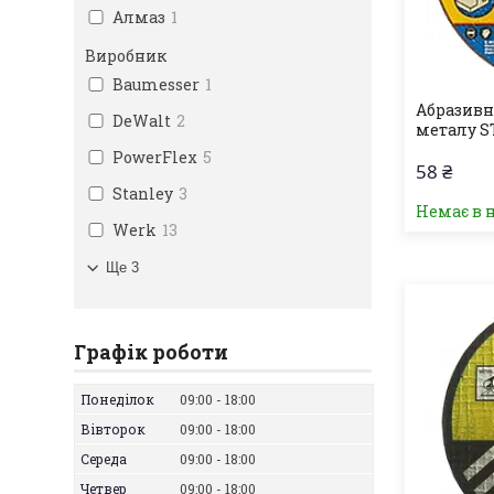
Алмаз
1
Виробник
Baumesser
1
Абразивн
DeWalt
2
металу ST
PowerFlex
5
58 ₴
Stanley
3
Немає в 
Werk
13
Ще 3
Графік роботи
Понеділок
09:00
18:00
Вівторок
09:00
18:00
Середа
09:00
18:00
Четвер
09:00
18:00