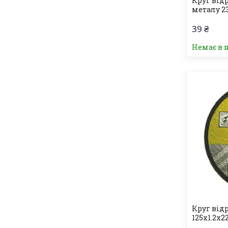
Круг відр
металу 23
39 ₴
Немає в 
Круг від
125х1.2х2