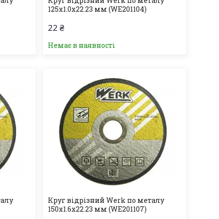
талу
Круг відрізний Werk по металу
125х1.0х22.23 мм (WE201104)
22 ₴
Немає в наявності
талу
Круг відрізний Werk по металу
150х1.6х22.23 мм (WE201107)