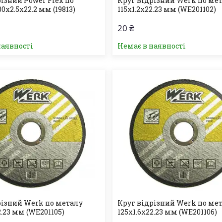
ізний Power Flex по
Круг відрізний Werk по ме
0х2.5х22.2 мм (19813)
115х1.2х22.23 мм (WE201102)
20 ₴
наявності
Немає в наявності
різний Werk по металу
Круг відрізний Werk по ме
2.23 мм (WE201105)
125х1.6х22.23 мм (WE201106)