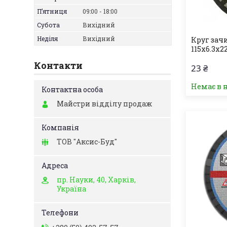
Пʼятниця
09:00
18:00
Субота
Вихідний
Неділя
Вихідний
Круг зач
115х6.3х2
Контакти
23 ₴
Немає в 
Майстри відділу продаж
ТОВ "Аксис-Буд"
пр. Науки, 40, Харків,
Україна