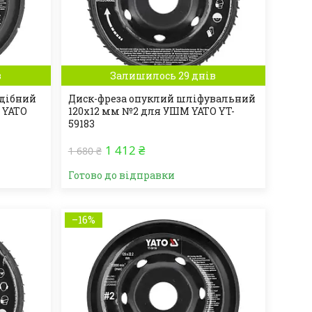
в
Залишилось 29 днів
дібний
Диск-фреза опуклий шліфувальний
 YATO
120х12 мм №2 для УШМ YATO YT-
59183
1 412 ₴
1 680 ₴
Готово до відправки
–16%