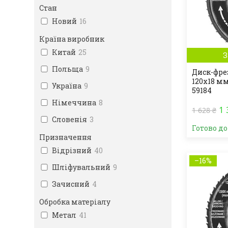
Стан
Новий
16
Країна виробник
Китай
25
З
Польща
9
Диск-фре
120х18 м
Україна
9
59184
Німеччина
8
1 
1 628 ₴
Словенія
3
Готово д
Призначення
Відрізний
40
–16%
Шліфувальний
9
Зачисний
4
Обробка матеріалу
Метал
41