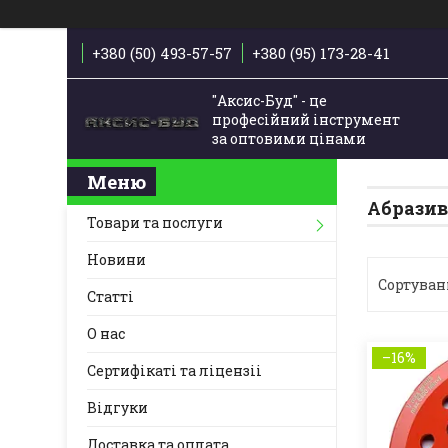
+380 (50) 493-57-57
+380 (95) 173-28-41
"Аксис-Буд" - це
професійний інструмент
за оптовими цінами
Абразив
Товари та послуги
Новини
Статті
О нас
–16%
Сертифікаті та ліцензіі
Відгуки
Доставка та оплата