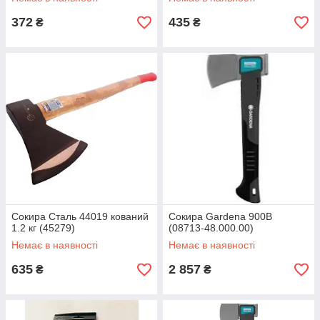
372
435
₴
₴
Сокира Сталь 44019 кований
Сокира Gardena 900B
1.2 кг (45279)
(08713-48.000.00)
Немає в наявності
Немає в наявності
635
2 857
₴
₴