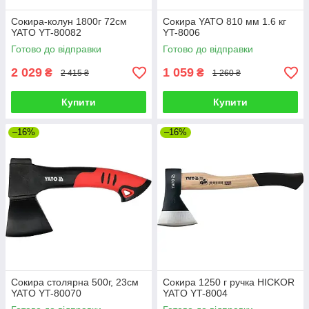
Сокира-колун 1800г 72см
Сокира YATO 810 мм 1.6 кг
YATO YT-80082
YT-8006
Готово до відправки
Готово до відправки
2 029
1 059
₴
₴
2 415 ₴
1 260 ₴
Купити
Купити
–16%
–16%
Сокира столярна 500г, 23см
Сокира 1250 г ручка HICKOR
YATO YT-80070
YATO YT-8004