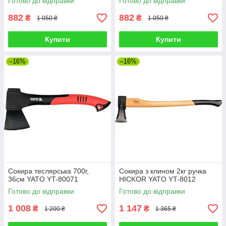
Готово до відправки
Готово до відправки
882
882
₴
₴
1 050 ₴
1 050 ₴
Купити
Купити
–16%
–16%
Сокира теслярська 700г,
Сокира з клином 2кг ручка
36см YATO YT-80071
HICKOR YATO YT-8012
Готово до відправки
Готово до відправки
1 008
1 147
₴
₴
1 200 ₴
1 365 ₴