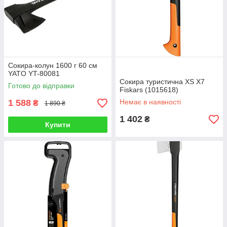
Сокира-колун 1600 г 60 см
YATO YT-80081
Сокира туристична XS Х7
Готово до відправки
Fiskars (1015618)
1 588
Немає в наявності
₴
1 890 ₴
1 402
₴
Купити