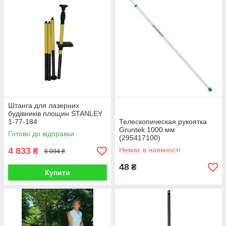
Штанга для лазерних
будівників площин STANLEY
1-77-184
Телескопическая рукоятка
Gruntek 1000 мм
Готово до відправки
(295417100)
4 833
Немає в наявності
₴
6 094 ₴
48
₴
Купити