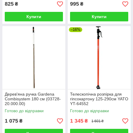
825
995
₴
₴
Купити
Купити
–16%
Дерев'яна ручка Gardena
Телескопічна розпірка для
Combisystem 180 см (03728-
гіпсокартону 125-290см YATO
20.000.00)
YT-64552
Готово до відправки
Готово до відправки
1 075
1 345
₴
₴
1 601 ₴