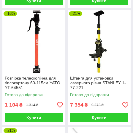
Купити
Купити
–16%
–21%
Розпірка телескопічна для
Штанга для установки
гіпсокартону 60-115см YATO
лазерного рівня STANLEY 1-
YT-64551
77-221
Готово до відправки
Готово до відправки
1 104
7 354
₴
₴
1 314 ₴
9 273 ₴
Купити
Купити
–21%