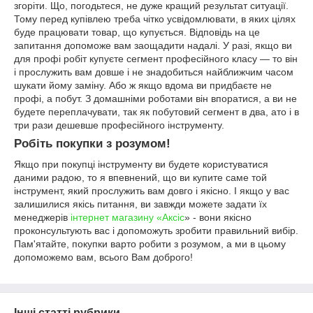
згоріти. Що, погодьтеся, не дуже кращий результат ситуації.
Тому перед купівлею треба чітко усвідомлювати, в яких цілях
буде працювати товар, що купується. Відповідь на це
запитання допоможе вам заощадити надалі. У разі, якщо ви
для профі робіт купуєте сегмент професійного класу — то він
і прослужить вам довше і не знадобиться найближчим часом
шукати йому заміну. Або ж якщо вдома ви придбаєте не
профі, а побут. З домашніми роботами він впоратися, а ви не
будете переплачувати, так як побутовий сегмент в два, ато і в
три рази дешевше професійного інструменту.
Робіть покупки з розумом!
Якщо при покупці інструменту ви будете користуватися
даними радою, то я впевнений, що ви купите саме той
інструмент, який прослужить вам довго і якісно. І якщо у вас
залишилися якісь питання, ви завжди можете задати їх
менеджерів
інтернет магазину «Аксіс
» - вони якісно
проконсультують вас і допоможуть зробити правильний вибір.
Пам'ятайте, покупки варто робити з розумом, а ми в цьому
допоможемо вам, всього Вам доброго!
Інші статті рубрики