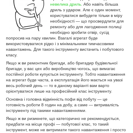
невелика дриль
. Або навіть більша
дриль з ударом. Але є один момент,
користуватися вибудете тільки в міру
необхідності — що просвердлити для
ремонту або для лагодження полиці
необхідно зробити отвір, сусід
попросив на пару хвилин. Взагалі агрегат буде
використовуватися рідко і з мінімальними тимчасовими
навантажень. Для такого інструменту вистачить і побутового
класу.
Якщо ж ви ремонтник бригади, або бригадир будівельної
бригади, у вас цех або виробництво чогось, що вимагає
постійної роботи купується інструменту. Тобто навантаження
на агрегат буде часта, а експлуатація його мається на увазі
весь робочий день — то в даному варіанті вам варто
орієнтуватися лише на професійний клас інструменту.
Основна і головна відмінність пофи від побуту — це
готовність роботи 8 годин на добу, а саме — витривалість
інструменту під такими навантаженнями.
Якщо ж ви ризикнете, що категорично не рекомендується,
придбати на місце профі — побутової клас, то такий
інструмент, може не витримати такого навантаження і просто