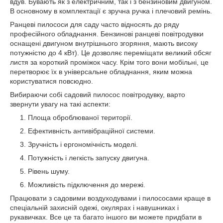
вдув. Бувають як з електричним, так і з бензиновим двигуном.
В основному в комплектації є зручна ручка і плечовий ремінь.
Ранцеві пилососи для саду часто відносять до ряду
професійного обладнання. Бензинові ранцеві повітродувки
оснащені двигуном внутрішнього згоряння, мають високу
потужністю до 4 кВт). Це дозволяє переміщати великий обсяг
листя за короткий проміжок часу. Крім того вони мобільні, це
перетворює їх в універсальне обладнання, яким можна
користуватися повсюдно.
Вибираючи собі садовий пилосос повітродувку, варто
звернути увагу на такі аспекти:
Площа оброблюваної території.
Ефективність антивібраційної системи.
Зручність і ергономічність моделі.
Потужність і легкість запуску двигуна.
Рівень шуму.
Можливість підключення до мережі.
Працювати з садовими воздуходувами і пилососами краще в
спеціальній захисній одежі, окулярах і навушниках і
рукавичках. Все це та багато іншого ви можете придбати в